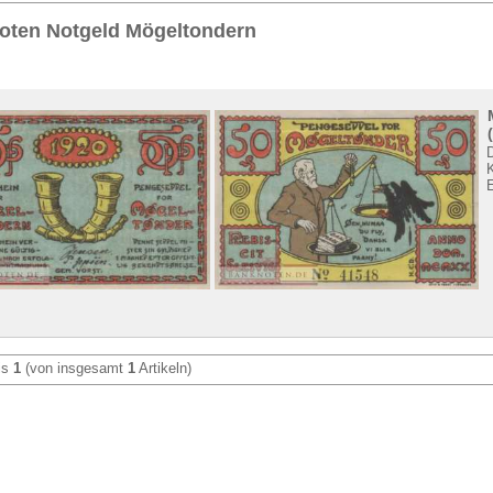
Sie
hier
.
oten Notgeld Mögeltondern
is
1
(von insgesamt
1
Artikeln)