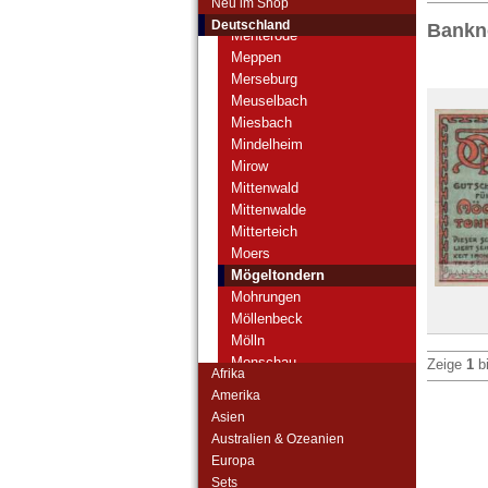
Neu im Shop
Mengede
Deutschland
Bankn
Menterode
Meppen
Merseburg
Meuselbach
Miesbach
Mindelheim
Mirow
Mittenwald
Mittenwalde
Mitterteich
Moers
Mögeltondern
Mohrungen
Möllenbeck
Mölln
Monschau
Zeige
1
b
Afrika
Montabaur
Amerika
Moosburg
Asien
Morsum
Australien & Ozeanien
Mosbach
Europa
Mühlberg
Sets