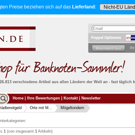
gten Preise beziehen sich
auf das
Lieferland
:
Ihr
 26.813 verschiedene Artikel aus allen Ländern der Welt an - fast tägli
Möcht
Home
|
Ihre Bewertungen
|
Kontakt
|
Newsletter
Alle Lieferungen, auch ins Ausland
, werden
von uns voll versichert. Sie haben
kein Risiko
verka
ssigen
falls die Sendung verloren geht oder beschädigt
tädtenotgeld
Orte mit M...
Mögeltondern
Dann si
wird.
Senden S
Absolute Zuverlässigkeit:
sowohl in puncto
nterkategorien:
Ihrer Ba
können
Service als auch in der Qualität unserer
.
Banknoten
is
1
(von insgesamt
1
Artikeln)
Weitere 