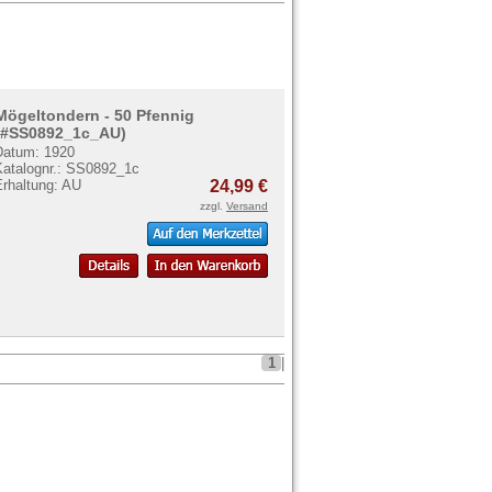
Mögeltondern - 50 Pfennig
(#SS0892_1c_AU)
Datum: 1920
Katalognr.: SS0892_1c
Erhaltung: AU
24,99 €
zzgl.
Versand
1
|