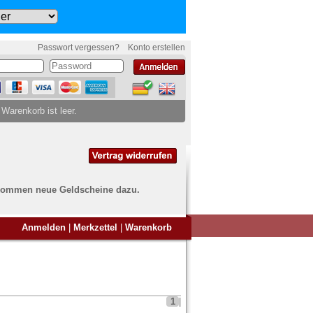
Passwort vergessen?
Konto erstellen
 Warenkorb ist leer.
ch kommen neue Geldscheine dazu.
en Sie Banknoten
Anmelden
|
Merkzettel
|
Warenkorb
ufen?
nd Sie bei uns genau richtig
ie uns einfach ein Übersichtsbild
nknoten an
info@banknoten.de
.
1
|
Informationen zum Ankauf finden