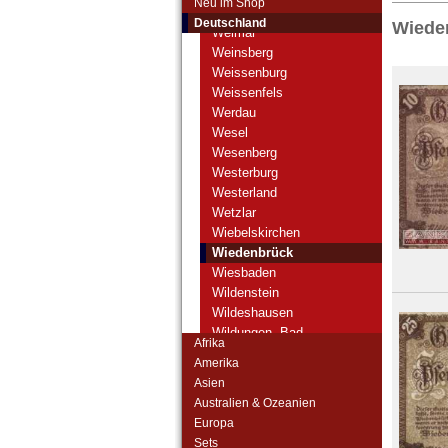
Neu im Shop
Weiden
Deutschland
Wiede
Weimar
Weinsberg
Weissenburg
Weissenfels
Werdau
Wesel
Wesenberg
Westerburg
Westerland
Wetzlar
Wiebelskirchen
Wiedenbrück
Wiesbaden
Wildenstein
Wildeshausen
Wildungen, Bad
Afrika
Wilhelmsburg
Amerika
Wilster
Asien
Wimpfen
Australien & Ozeanien
Winsen a.d. Luhe
Europa
Winzeldorf
Sets