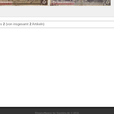
is
2
(von insgesamt
2
Artikeln)
Shopsoftware
by Gambio.de © 2011