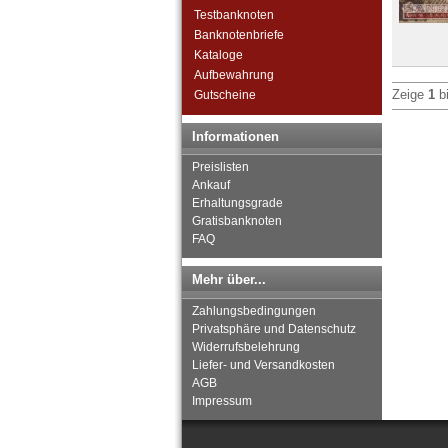
Wittdün
Testbanknoten
Witten
Banknotenbriefe
Wittenberg
Kataloge
Wittenberge
Aufbewahrung
Wittenburg
Zeige
1
b
Gutscheine
Wittgensdorf
Wohlau
Informationen
Woldegk
Wörishofen, Bad
Preislisten
Worpswede
Ankauf
Erhaltungsgrade
Wunsiedel
Gratisbanknoten
Wunstorf
FAQ
Würzburg
Wurzen
Mehr über...
Orte mit X...
Orte mit Z...
Zahlungsbedingungen
Privatsphäre und Datenschutz
Widerrufsbelehrung
Liefer- und Versandkosten
AGB
Impressum