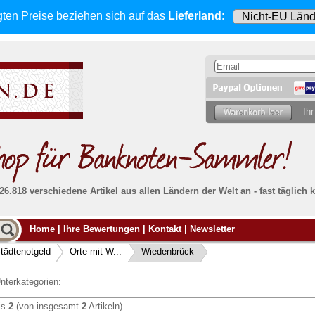
gten Preise beziehen sich
auf das
Lieferland
:
Ihr
 26.818 verschiedene Artikel aus allen Ländern der Welt an - fast tägli
Möcht
Home
|
Ihre Bewertungen
|
Kontakt
|
Newsletter
Alle Lieferungen, auch ins Ausland
, werden
von uns voll versichert. Sie haben
kein Risiko
verka
ssigen
falls die Sendung verloren geht oder beschädigt
tädtenotgeld
Orte mit W...
Wiedenbrück
Dann si
wird.
Senden S
Absolute Zuverlässigkeit:
sowohl in puncto
nterkategorien:
Ihrer Ba
können
Service als auch in der Qualität unserer
.
Banknoten
is
2
(von insgesamt
2
Artikeln)
Weitere 