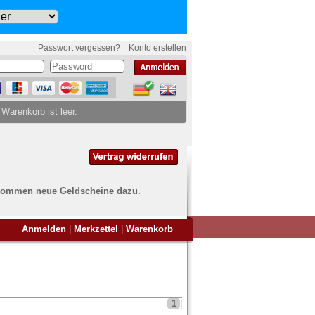
Passwort vergessen?
Konto erstellen
 Warenkorb ist leer.
ch kommen neue Geldscheine dazu.
en Sie Banknoten
Anmelden
|
Merkzettel
|
Warenkorb
ufen?
nd Sie bei uns genau richtig
ie uns einfach ein Übersichtsbild
nknoten an
info@banknoten.de
.
1
|
Informationen zum Ankauf finden