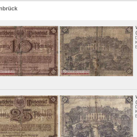
Sie
hier
.
nbrück
E