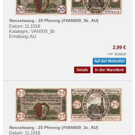
Neuhaus a. Oste
Testbanknoten
Neuhaus am Rennweg
Banknotenbriefe
Neuhaus an der Elbe
Nesselwang - 20 Pfennig (#VAN009_3b_AU)
Kataloge
Datum: 11.1918
Neukalen
Aufbewahrung
Katalognr.: VAN009_3b
Neukloster
Erhaltung: AU
Gutscheine
Neumühlen-Dietrichsdorf
2,99 €
Ihre Bewertungen
Neumünster
zzgl.
Versand
Kontakt
Neundorf
Neunhofen
Informationen
Neunkirchen-Saar
Preislisten
Neuötting
Ankauf
Neurode
Erhaltungsgrade
Neuruppin
Gratisbanknoten
Neusalz
FAQ
Neuss
Nesselwang - 25 Pfennig (#VAN009_3c_AU)
Datum: 11.1918