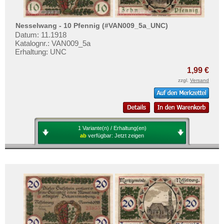
Nesselwang - 10 Pfennig (#VAN009_5a_UNC)
Datum: 11.1918
Katalognr.: VAN009_5a
Erhaltung: UNC
1,99 €
zzgl.
Versand
1 Variante(n) / Erhaltung(en)
ab
verfügbar:
Jetzt zeigen