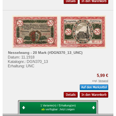
Nesselwang - 20 Mark (#DGN370_13_UNC)
Datum: 11.1918
Katalognr.: DGN370_13
Erhaltung: UNC
5,99 €
zzgl.
Versand
1 Variante(n) / Erhaltung(en)
ab
verfügbar:
Jetzt zeigen