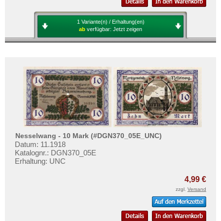
1 Variante(n) / Erhaltung(en)
ab
verfügbar:
Jetzt zeigen
Nesselwang - 10 Mark (#DGN370_05E_UNC)
Datum: 11.1918
Katalognr.: DGN370_05E
Erhaltung: UNC
4,99 €
zzgl.
Versand