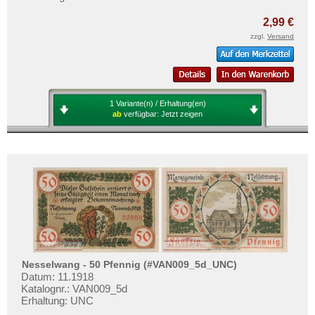
2,99 €
zzgl.
Versand
1 Variante(n) / Erhaltung(en)
ab
verfügbar:
Jetzt zeigen
Nesselwang - 50 Pfennig (#VAN009_5d_UNC)
Datum: 11.1918
Katalognr.: VAN009_5d
Erhaltung: UNC