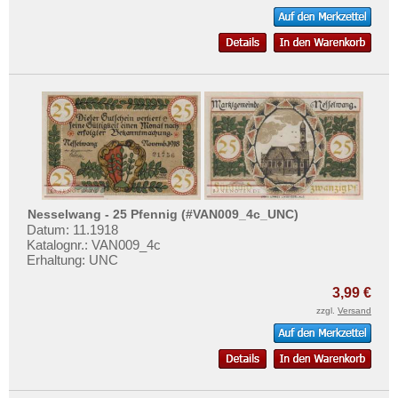
Nieheim
Niendorf
Nienhagen
Nimptsch
Norddorf auf Amrum
Norden
Nordenham
Norder- und Süderdithmarschen
Nesselwang - 25 Pfennig (#VAN009_4c_UNC)
Norderney
Datum: 11.1918
Nordhausen
Katalognr.: VAN009_4c
Erhaltung: UNC
Nördlingen
3,99 €
Nörenberg
zzgl.
Versand
Nortorf
Nöschenrode
Nürnberg