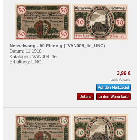
Nürtingen
Orte mit O...
Orte mit P...
Orte mit Q...
Orte mit R...
Nesselwang - 50 Pfennig (#VAN009_4e_UNC)
Orte mit S...
Datum: 11.1918
Katalognr.: VAN009_4e
Orte mit T...
Erhaltung: UNC
Orte mit U...
3,99 €
Orte mit V...
zzgl.
Versand
Orte mit W...
Orte mit X...
Orte mit Z...