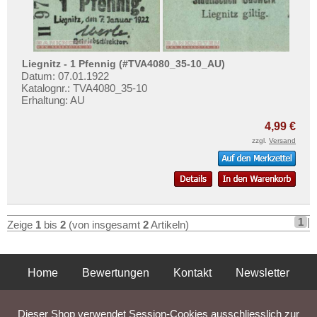
Lippspringe
Testbanknoten
List
Banknotenbriefe
Löbau
Kataloge
Lobeda
Liegnitz - 1 Pfennig (#TVA4080_35-10_AU)
Aufbewahrung
Datum: 07.01.1922
Löbejün
Katalognr.: TVA4080_35-10
Gutscheine
Erhaltung: AU
Lobenstein
4,99 €
Ihre Bewertungen
Lorch
zzgl.
Versand
Kontakt
Lörrach
Lötzen
Informationen
Lübbecke
Preislisten
Lübeck
1
|
Ankauf
Zeige
1
bis
2
(von insgesamt
2
Artikeln)
Lübtheen
Erhaltungsgrade
Lübz
Gratisbanknoten
Home
Bewertungen
Kontakt
Newsletter
Luckau
FAQ
Luckenwalde
Privatsphäre und Datenschutz
Impressum
AGB
Dieser Shop verwendet Session-Cookies ausschliesslich zur