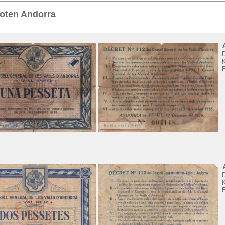
Sie
hier
.
oten Andorra
K
K