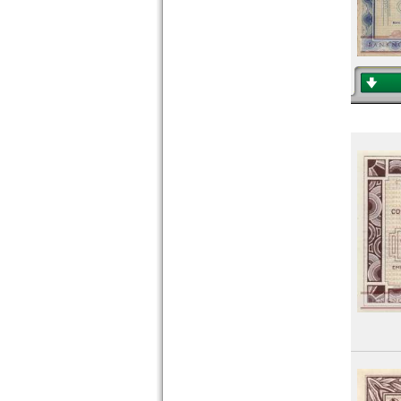
Polen
Portugal
Rumänien
Russland
Saarland
San Marino
Schottland
Schweden
Schweiz
Serbien
Slowakei
Slowenien
Spanien
Spitzbergen
Tatarstan
Transnistrien
Tschechische Republik
Tschechoslowakei
Türkei
Ukraine
Ungarn
Vatikan
Weissrussland