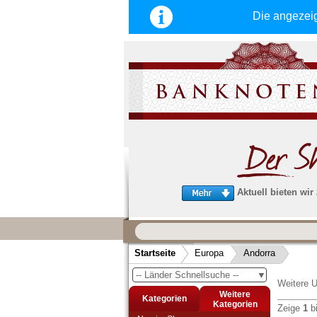
Die angezei
Aktuell bieten wir
Wir garantieren
schnellen, sicheren und zuverlä
Startseite
Europa
Andorra
Service
-- Länder Schnellsuche --
▼
Schneller und sicherer Versand
-
Weitere U
Bestellungen werktags bis 14:00 Uhr, 
Weitere
Kategorien
noch am selben Tag verschickt werden
Kategorien
Zeige
1
b
(Versand mit DHL oder Deutsche Post)