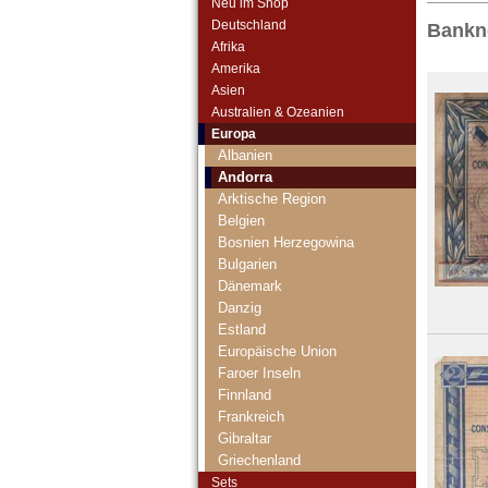
Neu im Shop
Deutschland
Bankn
Afrika
Amerika
Asien
Australien & Ozeanien
Europa
Albanien
Andorra
Arktische Region
Belgien
Bosnien Herzegowina
Bulgarien
Dänemark
Danzig
Estland
Europäische Union
Faroer Inseln
Finnland
Frankreich
Gibraltar
Griechenland
Grönland
Sets