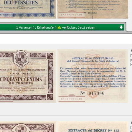
1 Variante(n) / Erhaltung(en)
ab
verfügbar:
Jetzt zeigen
K