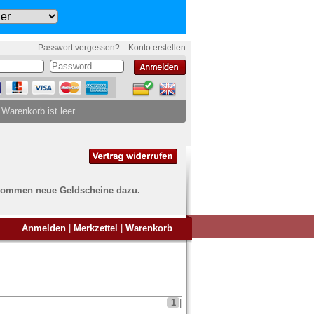
Passwort vergessen?
Konto erstellen
 Warenkorb ist leer.
ch kommen neue Geldscheine dazu.
en Sie Banknoten
Anmelden
|
Merkzettel
|
Warenkorb
ufen?
nd Sie bei uns genau richtig
ie uns einfach ein Übersichtsbild
nknoten an
info@banknoten.de
.
1
|
Informationen zum Ankauf finden