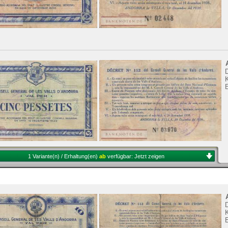
K
1 Variante(n) / Erhaltung(en)
ab
verfügbar:
Jetzt zeigen
K