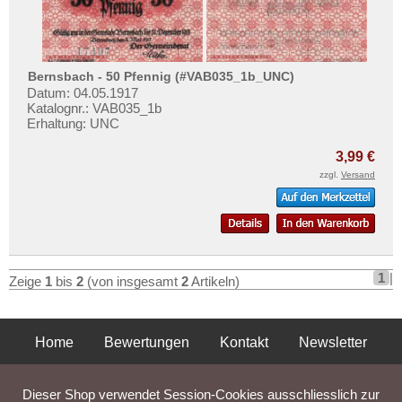
Bitburg
Testbanknoten
Bitterfeld
Banknotenbriefe
Blankenburg am Harz
Kataloge
Bernsbach - 50 Pfennig (#VAB035_1b_UNC)
Blankenburg, Bad
Aufbewahrung
Datum: 04.05.1917
Blankenese
Katalognr.: VAB035_1b
Gutscheine
Erhaltung: UNC
Blankenhain
3,99 €
Ihre Bewertungen
Bleicherode am Harz
zzgl.
Versand
Kontakt
Blomberg
Blumenthal
Informationen
Bochum
Preislisten
Bödefeld
1
|
Zeige
1
bis
2
(von insgesamt
2
Artikeln)
Ankauf
Böel
Erhaltungsgrade
Bolkenhain
Gratisbanknoten
Home
Bewertungen
Kontakt
Newsletter
Boltenhagen
FAQ
Privatsphäre und Datenschutz
Impressum
AGB
Bonn
Dieser Shop verwendet Session-Cookies ausschliesslich zur