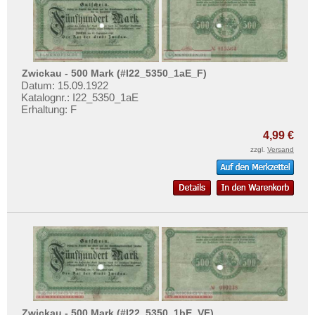
Mehr über...
Zahlungsbedingungen
Privatsphäre und Datenschutz
Widerrufsbelehrung
Zwickau - 500 Mark (#I22_5350_1aE_F)
Datum: 15.09.1922
Liefer- und Versandkosten
Katalognr.: I22_5350_1aE
Erhaltung: F
AGB
Impressum
4,99 €
zzgl.
Versand
Zwickau - 500 Mark (#I22_5350_1bE_VF)