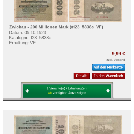
Zwickau - 200 Millionen Mark (#I23_5838c_VF)
Datum: 09.10.1923
Katalognr.: I23_5838c
Erhaltung: VF
9,99 €
zzgl.
Versand
1 Variante(n) / Erhaltung(en)
ab
verfügbar:
Jetzt zeigen