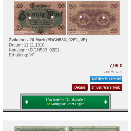
Testbanknoten
Banknotenbriefe
Kataloge
Aufbewahrung
Gutscheine
Zwickau - 20 Mark (#DGN583_02E1_VF)
Datum: 11.11.1918
Katalognr.: DGN583_02E1
Ihre Bewertungen
Erhaltung: VF
Kontakt
7,99 €
zzgl.
Versand
Informationen
Preislisten
Ankauf
1 Variante(n) / Erhaltung(en)
Erhaltungsgrade
ab
verfügbar:
Jetzt zeigen
Gratisbanknoten
FAQ