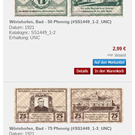
Testbanknoten
Banknotenbriefe
Kataloge
Wörishofen, Bad - 50 Pfennig (#SS1449_1-2_UNC)
Datum: 1921
Aufbewahrung
Katalognr.: SS1449_1-2
Erhaltung: UNC
Gutscheine
2,99 €
Ihre Bewertungen
zzgl.
Versand
Kontakt
Informationen
Preislisten
Ankauf
Erhaltungsgrade
Gratisbanknoten
FAQ
Wörishofen, Bad - 75 Pfennig (#SS1449_1-3_UNC)
Datum: 1921