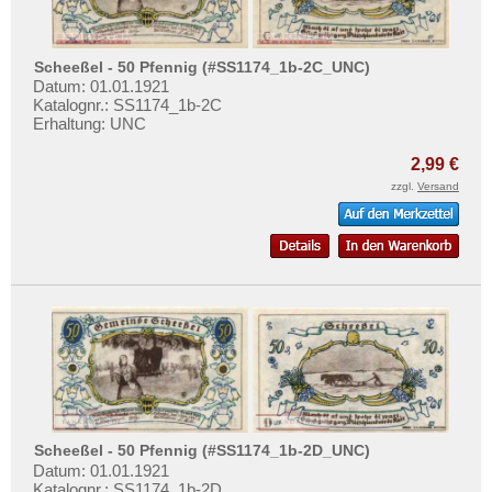
Schneidemühl
Testbanknoten
Schobüll
Banknotenbriefe
Schönberg
Scheeßel - 50 Pfennig (#SS1174_1b-2C_UNC)
Kataloge
Datum: 01.01.1921
Schönecken-Wetteldorf
Katalognr.: SS1174_1b-2C
Aufbewahrung
Erhaltung: UNC
Schopfheim
Gutscheine
Schöppenstedt
2,99 €
zzgl.
Versand
Ihre Bewertungen
Schötmar
Kontakt
Schwabach
Schwandorf
Informationen
Schwarzenberg
Preislisten
Schweich
Ankauf
Schweinfurt
Erhaltungsgrade
Schwenningen
Gratisbanknoten
Schwepnitz
FAQ
Scheeßel - 50 Pfennig (#SS1174_1b-2D_UNC)
Sebnitz
Datum: 01.01.1921
Katalognr.: SS1174_1b-2D