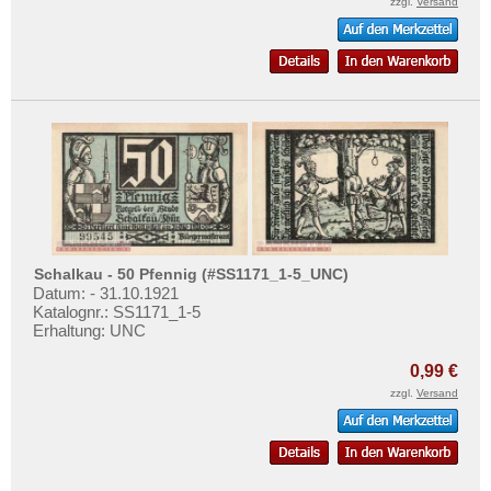
St. Tönis
zzgl.
Versand
Stade
Stadtilm
Stadtlengsfeld
Stassfurt
Stavenhagen
Steinen
Steinheim
Stellingen
Schalkau - 50 Pfennig (#SS1171_1-5_UNC)
Datum: - 31.10.1921
Stöckheim
Katalognr.: SS1171_1-5
Erhaltung: UNC
Stollberg
Stolzenau
0,99 €
zzgl.
Versand
Stormarn
Stotel
Strahwalde-Herrnhut