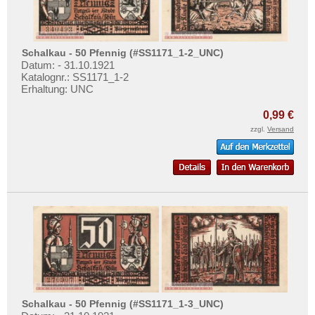
Schneeberg
Testbanknoten
Schneidemühl
Banknotenbriefe
Schobüll
Kataloge
Schalkau - 50 Pfennig (#SS1171_1-2_UNC)
Schönberg
Datum: - 31.10.1921
Aufbewahrung
Katalognr.: SS1171_1-2
Schönecken-Wetteldorf
Erhaltung: UNC
Gutscheine
Schopfheim
0,99 €
Ihre Bewertungen
Schöppenstedt
zzgl.
Versand
Kontakt
Schötmar
Schwabach
Informationen
Schwandorf
Preislisten
Schwarzenberg
Ankauf
Schweich
Erhaltungsgrade
Schweinfurt
Gratisbanknoten
Schwenningen
FAQ
Schwepnitz
Schalkau - 50 Pfennig (#SS1171_1-3_UNC)