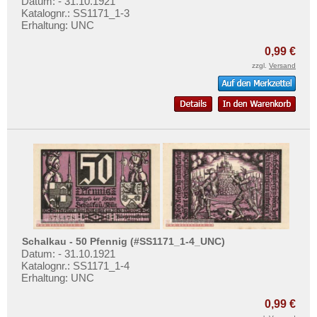
Sebnitz
Datum: - 31.10.1921
Mehr über...
Katalognr.: SS1171_1-3
Segeberg
Erhaltung: UNC
Zahlungsbedingungen
Seifhennersdorf
Privatsphäre und Datenschutz
0,99 €
Selsingen
zzgl.
Versand
Widerrufsbelehrung
Senden
Liefer- und Versandkosten
Siebleben
AGB
Singen
Impressum
Solingen
Sömmerda
Sommerfeld
Sondershausen
Sonneberg
Schalkau - 50 Pfennig (#SS1171_1-4_UNC)
Datum: - 31.10.1921
Sorau
Katalognr.: SS1171_1-4
Spremberg
Erhaltung: UNC
St. Magnus
0,99 €