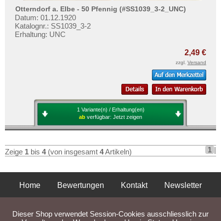
Otterndorf a. Elbe - 50 Pfennig (#SS1039_3-2_UNC)
Datum: 01.12.1920
Katalognr.: SS1039_3-2
Erhaltung: UNC
2,49 €
zzgl.
Versand
1 Variante(n) / Erhaltung(en)
ab
verfügbar:
Jetzt zeigen
1
|
Zeige
1
bis
4
(von insgesamt
4
Artikeln)
Home
Bewertungen
Kontakt
Newsletter
Privatsphäre und Datenschutz
Impressum
AGB
Dieser Shop verwendet Session-Cookies ausschliesslich zur
Liefer- und Versandkosten