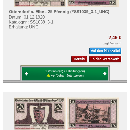
Mehr über...
Otterndorf a. Elbe - 25 Pfennig (#SS1039_3-1_UNC)
Zahlungsbedingungen
Datum: 01.12.1920
Privatsphäre und Datenschutz
Katalognr.: SS1039_3-1
Erhaltung: UNC
Widerrufsbelehrung
2,49 €
Liefer- und Versandkosten
zzgl.
Versand
AGB
Impressum
1 Variante(n) / Erhaltung(en)
ab
verfügbar:
Jetzt zeigen