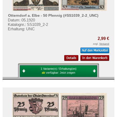
Orte mit V...
Testbanknoten
Orte mit W...
Banknotenbriefe
Otterndorf a. Elbe - 50 Pfennig (#SS1039_2-2_UNC)
Orte mit X...
Kataloge
Datum: 05.1920
Orte mit Z...
Katalognr.: SS1039_2-2
Aufbewahrung
Erhaltung: UNC
Gutscheine
2,99 €
zzgl.
Versand
Ihre Bewertungen
Kontakt
Informationen
1 Variante(n) / Erhaltung(en)
ab
verfügbar:
Jetzt zeigen
Preislisten
Ankauf
Erhaltungsgrade
Gratisbanknoten
FAQ