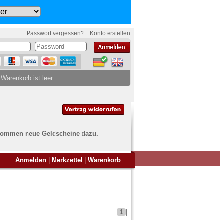
Passwort vergessen?
Konto erstellen
 Warenkorb ist leer.
ch kommen neue Geldscheine dazu.
en Sie Banknoten
Anmelden
|
Merkzettel
|
Warenkorb
ufen?
nd Sie bei uns genau richtig
ie uns einfach ein Übersichtsbild
nknoten an
info@banknoten.de
.
1
|
Informationen zum Ankauf finden