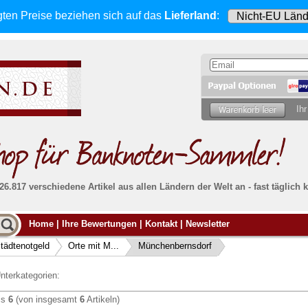
gten Preise beziehen sich
auf das
Lieferland
:
Ihr
 26.817 verschiedene Artikel aus allen Ländern der Welt an - fast tägli
Möcht
Home
|
Ihre Bewertungen
|
Kontakt
|
Newsletter
Alle Lieferungen, auch ins Ausland
, werden
von uns voll versichert. Sie haben
kein Risiko
verka
ssigen
falls die Sendung verloren geht oder beschädigt
tädtenotgeld
Orte mit M...
Münchenbernsdorf
Dann si
wird.
Senden S
Absolute Zuverlässigkeit:
sowohl in puncto
nterkategorien:
Ihrer Ba
können
Service als auch in der Qualität unserer
.
Banknoten
is
6
(von insgesamt
6
Artikeln)
Weitere 