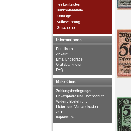
Orte mit S...
Testbanknoten
Orte mit T...
Banknotenbriefe
Orte mit U...
Kataloge
Orte mit V...
Aufbewahrung
Orte mit W...
Gutscheine
Orte mit X...
Orte mit Z...
Informationen
Preislisten
Ankauf
Erhaltungsgrade
Gratisbanknoten
FAQ
Mehr über...
Zahlungsbedingungen
Privatsphäre und Datenschutz
Widerrufsbelehrung
Liefer- und Versandkosten
AGB
Impressum