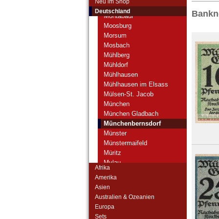
Neu im Shop
Monschau
Deutschland
Bankn
Montabaur
Moosburg
Morsum
Mosbach
Mühlberg
Mühldorf
Mühlhausen
Mühlhausen im Elsass
Mülsen-St. Jacob
München
München Gladbach
Münchenbernsdorf
Münster
Münstermaifeld
Müritz
Mylau
Afrika
Orte mit N...
Amerika
Orte mit O...
Asien
Orte mit P...
Australien & Ozeanien
Orte mit Q...
Europa
Orte mit R...
Sets