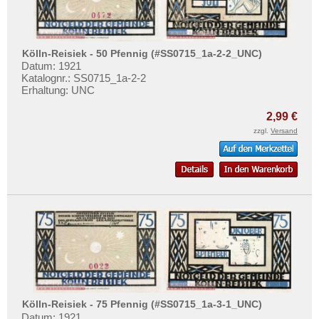
Krakow
Testbanknoten
Krappitz
Banknotenbriefe
Kreuzburg
Kataloge
Kölln-Reisiek - 50 Pfennig (#SS0715_1a-2-2_UNC)
Kreuznach, Bad
Datum: 1921
Aufbewahrung
Katalognr.: SS0715_1a-2-2
Krölpa
Erhaltung: UNC
Gutscheine
Kronach
2,99 €
Ihre Bewertungen
Kröpelin
zzgl.
Versand
Kontakt
Kudowa, Bad
Kulmbach
Informationen
Kummerfeld
Preislisten
Kyllburg
Ankauf
Kyritz
Erhaltungsgrade
Orte mit L...
Gratisbanknoten
Orte mit M...
FAQ
Orte mit N...
Kölln-Reisiek - 75 Pfennig (#SS0715_1a-3-1_UNC)
Datum: 1921