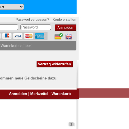
Passwort vergessen?
Konto erstellen
 Warenkorb ist leer.
ch kommen neue Geldscheine dazu.
en Sie Banknoten
Anmelden
|
Merkzettel
|
Warenkorb
ufen?
nd Sie bei uns genau richtig
ie uns einfach ein Übersichtsbild
nknoten an
info@banknoten.de
.
1
|
Informationen zum Ankauf finden