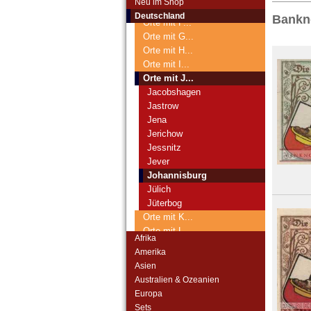
Neu im Shop
Orte mit E...
Deutschland
Bankn
Orte mit F...
Orte mit G...
Orte mit H...
Orte mit I...
Orte mit J...
Jacobshagen
Jastrow
Jena
Jerichow
Jessnitz
Jever
Johannisburg
Jülich
Jüterbog
Orte mit K...
Orte mit L...
Afrika
Orte mit M...
Amerika
Orte mit N...
Asien
Orte mit O...
Australien & Ozeanien
Orte mit P...
Europa
Orte mit Q...
Sets