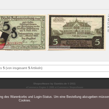
is
5
(von insgesamt
5
Artikeln)
Shopsoftware
by Gambio.de © 2011
eCommerce Engine © 2006
xt:Commerce Shopsoftware
ung des Warenkorbs und Login-Status. Um eine Bestellung abzugeben müsse
Cookies.
Parse Time: 0.033s