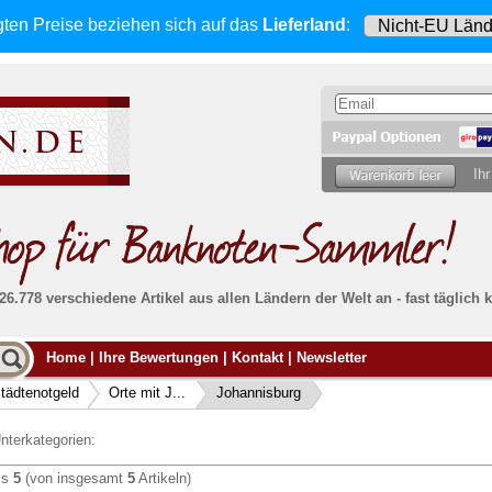
gten Preise beziehen sich
auf das
Lieferland
:
Ihr
 26.778 verschiedene Artikel aus allen Ländern der Welt an - fast tägli
Möcht
Home
|
Ihre Bewertungen
|
Kontakt
|
Newsletter
Alle Lieferungen, auch ins Ausland
, werden
von uns voll versichert. Sie haben
kein Risiko
verka
ssigen
falls die Sendung verloren geht oder beschädigt
tädtenotgeld
Orte mit J...
Johannisburg
Dann si
wird.
Senden S
Absolute Zuverlässigkeit:
sowohl in puncto
nterkategorien:
Ihrer Ba
können
Service als auch in der Qualität unserer
.
Banknoten
is
5
(von insgesamt
5
Artikeln)
Weitere 