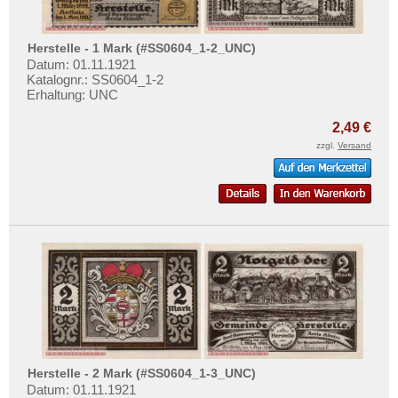
Hofgeismar
Testbanknoten
Hohenfriedeberg
Banknotenbriefe
Herstelle - 1 Mark (#SS0604_1-2_UNC)
Hohenwestedt
Kataloge
Datum: 01.11.1921
Katalognr.: SS0604_1-2
Hohndorf
Aufbewahrung
Erhaltung: UNC
Höhscheid
Gutscheine
2,49 €
Holnis
zzgl.
Versand
Ihre Bewertungen
Holzminden
Kontakt
Homberg (Niederrhein)
Homburg, Bad
Informationen
Honnef
Preislisten
Horb
Ankauf
Horn
Erhaltungsgrade
Hornberg
Gratisbanknoten
Horneburg
FAQ
Horst-Emscher
Herstelle - 2 Mark (#SS0604_1-3_UNC)
Datum: 01.11.1921