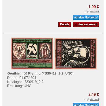
Grömitz
1,99 €
Groß Nordende
zzgl.
Versand
Groß-Flottbeck
Groß-Poritsch
Groß-Salze
Groß-Wirschleben
Großbreitenbach
Großenhain
Gross-Reken
Grosszschocher
Grube Ilse
Genthin - 50 Pfennig (#SS0419_2-2_UNC)
Datum: 01.07.1921
Grünberg (Schlesien)
Katalognr.: SS0419_2-2
Erhaltung: UNC
Grundhof in Angeln
Guhrau
2,49 €
zzgl.
Versand
Güsten