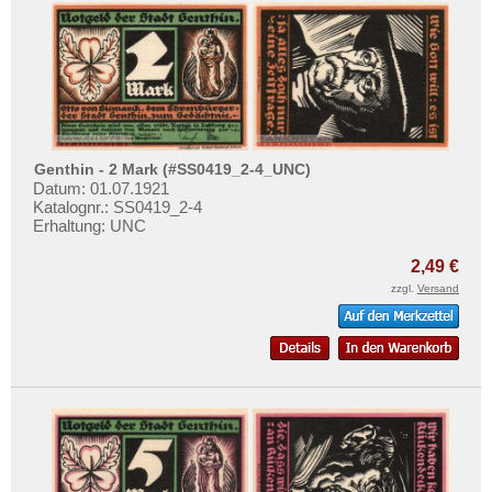
Orte mit V...
Orte mit W...
Orte mit X...
Orte mit Z...
Genthin - 2 Mark (#SS0419_2-4_UNC)
Datum: 01.07.1921
Katalognr.: SS0419_2-4
Erhaltung: UNC
2,49 €
zzgl.
Versand