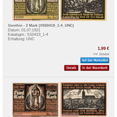
Glatz
Testbanknoten
Glauchau
Banknotenbriefe
Glogau
Kataloge
Glücksburg
Genthin - 2 Mark (#SS0419_1-4_UNC)
Aufbewahrung
Datum: 01.07.1921
Glückstadt
Gutscheine
Katalognr.: SS0419_1-4
Erhaltung: UNC
Gnarrenburg
Ihre Bewertungen
Gnoien
1,99 €
zzgl.
Versand
Kontakt
Goch
Godesberg
Informationen
Goldberg (MS/MV)
Preislisten
Gollnow
Ankauf
Golpa
Erhaltungsgrade
Gonsenheim
Gratisbanknoten
Goslar
FAQ
Gotha