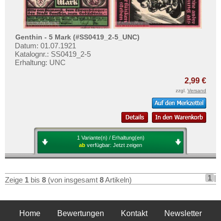
Genthin - 5 Mark (#SS0419_2-5_UNC)
Datum: 01.07.1921
Katalognr.: SS0419_2-5
Erhaltung: UNC
2,99 €
zzgl.
Versand
1 Variante(n) / Erhaltung(en)
ab
verfügbar:
Jetzt zeigen
1
|
Zeige
1
bis
8
(von insgesamt
8
Artikeln)
Home
Bewertungen
Kontakt
Newsletter