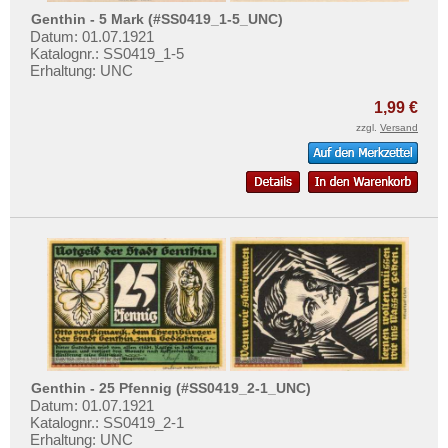
Gottesberg
Mehr über...
Genthin - 5 Mark (#SS0419_1-5_UNC)
Göttingen
Datum: 01.07.1921
Zahlungsbedingungen
Katalognr.: SS0419_1-5
Graal
Erhaltung: UNC
Privatsphäre und Datenschutz
Grabow
Widerrufsbelehrung
1,99 €
Gräfenhainichen
zzgl.
Versand
Liefer- und Versandkosten
Gräfenroda
AGB
Gräfenthal
Impressum
Gransee
Greifenstein
Greiffenberg
Greiz
Greußen
Grevesmühlen
Genthin - 25 Pfennig (#SS0419_2-1_UNC)
Grimma
Datum: 01.07.1921
Groitzsch
Katalognr.: SS0419_2-1
Erhaltung: UNC