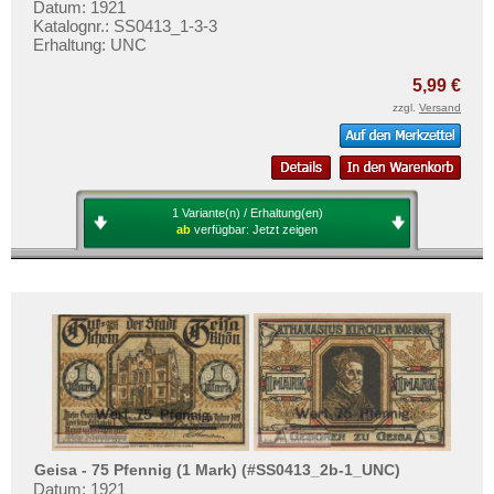
Datum: 1921
Katalognr.: SS0413_1-3-3
Erhaltung: UNC
5,99 €
zzgl.
Versand
1 Variante(n) / Erhaltung(en)
ab
verfügbar:
Jetzt zeigen
Geisa - 75 Pfennig (1 Mark) (#SS0413_2b-1_UNC)
Datum: 1921