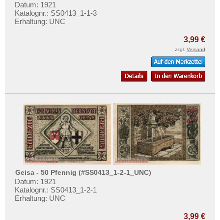
Goldberg (MS/MV)
Mehr über...
Datum: 1921
Katalognr.: SS0413_1-1-3
Gollnow
Zahlungsbedingungen
Erhaltung: UNC
Golpa
Privatsphäre und Datenschutz
3,99 €
Gonsenheim
Widerrufsbelehrung
zzgl.
Versand
Goslar
Liefer- und Versandkosten
Gotha
AGB
Gottesberg
Impressum
Göttingen
Graal
Grabow
Gräfenhainichen
Gräfenroda
Geisa - 50 Pfennig (#SS0413_1-2-1_UNC)
Gräfenthal
Datum: 1921
Katalognr.: SS0413_1-2-1
Gransee
Erhaltung: UNC
Greifenstein
3,99 €