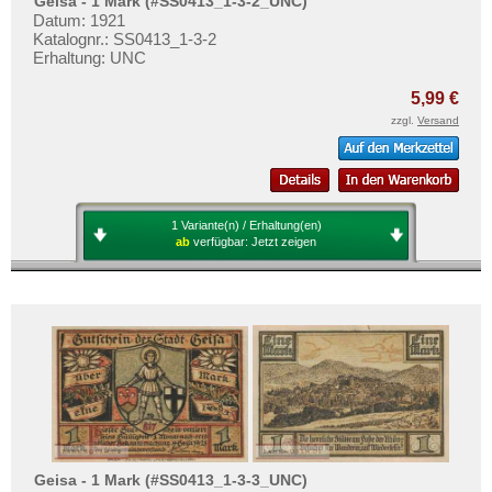
Geisa - 1 Mark (#SS0413_1-3-2_UNC)
Datum: 1921
Katalognr.: SS0413_1-3-2
Erhaltung: UNC
5,99 €
zzgl.
Versand
1 Variante(n) / Erhaltung(en)
ab
verfügbar:
Jetzt zeigen
Geisa - 1 Mark (#SS0413_1-3-3_UNC)