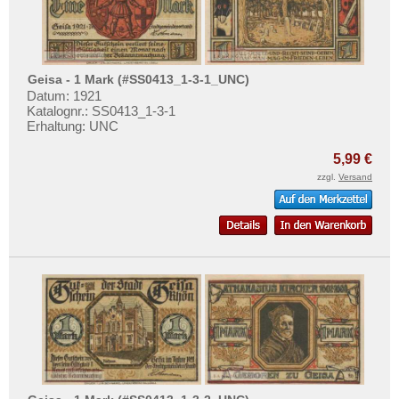
Orte mit P...
Orte mit Q...
Orte mit R...
Geisa - 1 Mark (#SS0413_1-3-1_UNC)
Orte mit S...
Datum: 1921
Katalognr.: SS0413_1-3-1
Orte mit T...
Erhaltung: UNC
Orte mit U...
5,99 €
Orte mit V...
zzgl.
Versand
Orte mit W...
Orte mit X...
Orte mit Z...