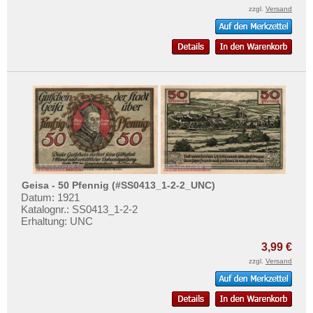
Greiffenberg
zzgl.
Versand
Greiz
Greußen
Grevesmühlen
Grimma
Groitzsch
Grömitz
Groß Nordende
Groß-Flottbeck
Geisa - 50 Pfennig (#SS0413_1-2-2_UNC)
Groß-Poritsch
Datum: 1921
Katalognr.: SS0413_1-2-2
Groß-Salze
Erhaltung: UNC
Groß-Wirschleben
3,99 €
Großbreitenbach
zzgl.
Versand
Großenhain
Gross-Reken