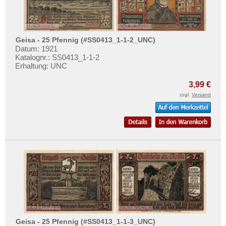
Gerolstein
Testbanknoten
Giengen
Banknotenbriefe
Gießen
Kataloge
Geisa - 25 Pfennig (#SS0413_1-1-2_UNC)
Gifhorn
Datum: 1921
Aufbewahrung
Katalognr.: SS0413_1-1-2
Gladbeck
Gutscheine
Erhaltung: UNC
Glashütte
3,99 €
Ihre Bewertungen
Glatz
zzgl.
Versand
Kontakt
Glauchau
Glogau
Informationen
Glücksburg
Preislisten
Glückstadt
Ankauf
Gnarrenburg
Erhaltungsgrade
Gnoien
Gratisbanknoten
Goch
FAQ
Godesberg
Geisa - 25 Pfennig (#SS0413_1-1-3_UNC)