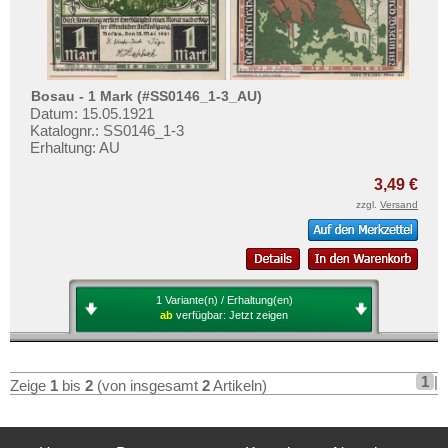
Bremervörde
Testbanknoten
Breslau
Banknotenbriefe
Brieg
Kataloge
Broacker
Bosau - 1 Mark (#SS0146_1-3_AU)
Aufbewahrung
Datum: 15.05.1921
Brüel
Gutscheine
Katalognr.: SS0146_1-3
Erhaltung: AU
Brühl
Ihre Bewertungen
Brunde - Rothenkrug
3,49 €
zzgl.
Versand
Kontakt
Brunshaupten
Buchau
Informationen
Bückeburg
Preislisten
Büdelsdorf
1 Variante(n) / Erhaltung(en)
Ankauf
ab
verfügbar:
Jetzt zeigen
Buer
Erhaltungsgrade
Bullenkuhlen
Gratisbanknoten
1
|
Zeige
1
bis
2
(von insgesamt
2
Artikeln)
Burg an der Wupper
FAQ
Burg auf Fehmarn