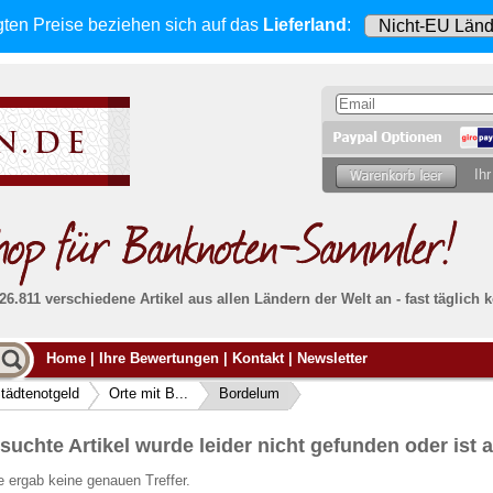
gten Preise beziehen sich
auf das
Lieferland
:
Ihr
 26.811 verschiedene Artikel aus allen Ländern der Welt an - fast tägli
Möcht
Home
|
Ihre Bewertungen
|
Kontakt
|
Newsletter
Alle Lieferungen, auch ins Ausland
, werden
von uns voll versichert. Sie haben
kein Risiko
verka
ssigen
falls die Sendung verloren geht oder beschädigt
tädtenotgeld
Orte mit B...
Bordelum
Dann si
wird.
Senden S
Absolute Zuverlässigkeit:
sowohl in puncto
suchte Artikel wurde leider nicht gefunden oder ist a
Ihrer Ba
können
Service als auch in der Qualität unserer
.
Banknoten
 ergab keine genauen Treffer.
Weitere 