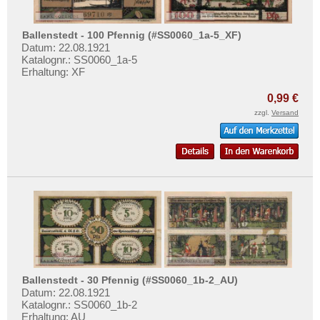
Bentheim
Testbanknoten
Bergen
Banknotenbriefe
Ballenstedt - 100 Pfennig (#SS0060_1a-5_XF)
Berlin
Datum: 22.08.1921
Kataloge
Katalognr.: SS0060_1a-5
Bernburg
Aufbewahrung
Erhaltung: XF
Berneck
Gutscheine
0,99 €
Bernsbach
zzgl.
Versand
Ihre Bewertungen
Bialla
Kontakt
Biebrich a. Rh.
Bielefeld
Informationen
Bingerbrück
Preislisten
Birkenfeld
Ankauf
Birstein
Erhaltungsgrade
Bischofsgrün
Gratisbanknoten
Bischofsheim
Ballenstedt - 30 Pfennig (#SS0060_1b-2_AU)
FAQ
Datum: 22.08.1921
Bitburg
Katalognr.: SS0060_1b-2
Erhaltung: AU