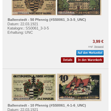
Brühl
Brunde - Rothenkrug
Brunshaupten
Ballenstedt - 50 Pfennig (#SS0061_3-3-5_UNC)
Buchau
Datum: 22.03.1921
Katalognr.: SS0061_3-3-5
Bückeburg
Erhaltung: UNC
Büdelsdorf
3,99 €
Buer
zzgl.
Versand
Bullenkuhlen
Burg an der Wupper
Burg auf Fehmarn
Burg b. Magdeburg
Burg in Süderdithmarschen
Bürgel
Burghausen
Ballenstedt - 10 Pfennig (#SS0061_4-1-6_UNC)
Burgsteinfurt
Datum: 22.03.1921