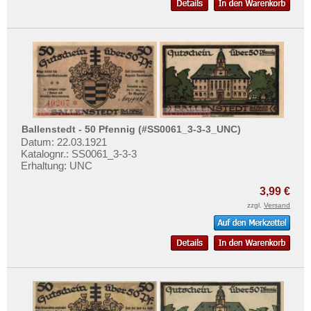
Borkum
Bosau
Brake
Brakel
Brande-Hörnerkirchen
Braunlage
Braunschweig
Ballenstedt - 50 Pfennig (#SS0061_3-3-3_UNC)
Datum: 22.03.1921
Brehna
Katalognr.: SS0061_3-3-3
Erhaltung: UNC
Bremen
Bremerhaven, Geestemünde und Lehe
3,99 €
zzgl.
Versand
Bremervörde
Breslau
Brieg
Broacker
Brüel