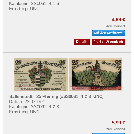
Buttstädt
Katalognr.: SS0061_4-1-6
Erhaltung: UNC
Butzbach
4,99 €
Bützow
zzgl.
Versand
Buxtehude
Orte mit C...
Orte mit D...
Orte mit E...
Orte mit F...
Orte mit G...
Orte mit H...
Orte mit I...
Ballenstedt - 25 Pfennig (#SS0061_4-2-3_UNC)
Orte mit J...
Datum: 22.03.1921
Katalognr.: SS0061_4-2-3
Orte mit K...
Erhaltung: UNC
Orte mit L...
5,99 €
Orte mit M...
zzgl.
Versand