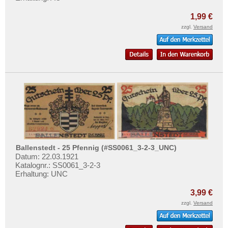
Bitterfeld
Mehr über...
Blankenburg am Harz
1,99 €
Zahlungsbedingungen
zzgl.
Versand
Blankenburg, Bad
Privatsphäre und Datenschutz
Blankenese
Widerrufsbelehrung
Blankenhain
Liefer- und Versandkosten
Bleicherode am Harz
AGB
Blomberg
Impressum
Blumenthal
Bochum
Bödefeld
Ballenstedt - 25 Pfennig (#SS0061_3-2-3_UNC)
Böel
Datum: 22.03.1921
Katalognr.: SS0061_3-2-3
Bolkenhain
Erhaltung: UNC
Boltenhagen
3,99 €
Bonn
zzgl.
Versand
Boppard