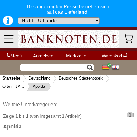
Die angezeigten Preise beziehen sich
Deutsche Nebengebiete
auf das
Lieferland
:
Wert- und Steuergutscheine (1933-1934)
Reichsbahn und Reichspost
Alt-Deutschland
Besonderheiten
Kriegsgefangenenlager
Menü
Anmelden
Merkzettel
Warenkorb
Deutsches Städtenotgeld
Wir garantieren
Vertrag widerrufen
Ihr Warenkorb ist leer.
Orte mit A...
schnellen, sicheren und zuverlässigen
Startseite
Deutschland
Deutsches Städtenotgeld
Service
-- Länder Schnellsuche --
Aachen
▼
Orte mit A...
Apolda
Schneller und sicherer Versand
-
Aken
Bestellungen werktags bis 14:00 Uhr,
Kategorien
Weitere Kategorien
Allendorf
können noch am selben Tag verschickt
Weitere Unterkategorien:
werden.
Altenburg
(Versand mit DHL oder Deutsche Post)
Neu im Shop
1
|
Zeige
1
bis
1
(von insgesamt
1
Artikeln)
Altenkirchen
Deutschland
Alle Lieferungen, auch ins Ausland
,
Apolda
Altenwerder und Finkenwärder
werden von uns voll versichert. Sie haben
kein Risiko
falls die Sendung verloren
Altona