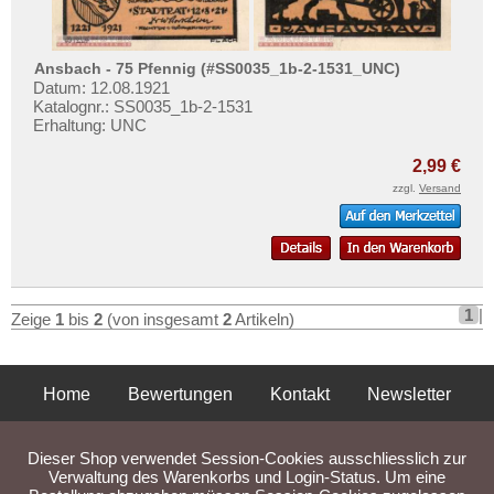
Augsburg
Testbanknoten
Orte mit B...
Banknotenbriefe
Orte mit C...
Ansbach - 75 Pfennig (#SS0035_1b-2-1531_UNC)
Kataloge
Datum: 12.08.1921
Orte mit D...
Katalognr.: SS0035_1b-2-1531
Aufbewahrung
Erhaltung: UNC
Orte mit E...
Gutscheine
Orte mit F...
2,99 €
zzgl.
Versand
Ihre Bewertungen
Orte mit G...
Kontakt
Orte mit H...
Orte mit I...
Informationen
Orte mit J...
1
|
Preislisten
Zeige
1
bis
2
(von insgesamt
2
Artikeln)
Orte mit K...
Ankauf
Orte mit L...
Erhaltungsgrade
Home
Bewertungen
Kontakt
Newsletter
Orte mit M...
Gratisbanknoten
Orte mit N...
Privatsphäre und Datenschutz
Impressum
AGB
FAQ
Dieser Shop verwendet Session-Cookies ausschliesslich zur
Orte mit O...
Liefer- und Versandkosten
Verwaltung des Warenkorbs und Login-Status. Um eine