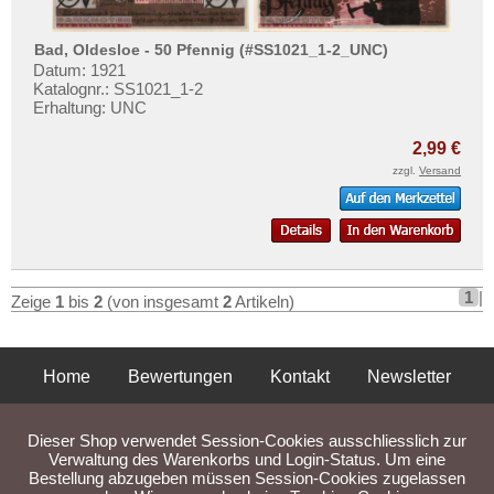
Osterhofen
Testbanknoten
Osterholz
Banknotenbriefe
Bad, Oldesloe - 50 Pfennig (#SS1021_1-2_UNC)
Osterhorn
Datum: 1921
Kataloge
Katalognr.: SS1021_1-2
Osterwieck
Erhaltung: UNC
Aufbewahrung
Otterndorf a. Elbe
Gutscheine
2,99 €
Ottmachau
zzgl.
Versand
Ihre Bewertungen
Oybin
Kontakt
Orte mit P...
Orte mit Q...
Informationen
1
|
Orte mit R...
Zeige
1
bis
2
(von insgesamt
2
Artikeln)
Preislisten
Orte mit S...
Ankauf
Orte mit T...
Home
Bewertungen
Kontakt
Newsletter
Erhaltungsgrade
Orte mit U...
Privatsphäre und Datenschutz
Impressum
AGB
Gratisbanknoten
Orte mit V...
Dieser Shop verwendet Session-Cookies ausschliesslich zur
FAQ
Liefer- und Versandkosten
Verwaltung des Warenkorbs und Login-Status. Um eine
Orte mit W...
Bestellung abzugeben müssen Session-Cookies zugelassen