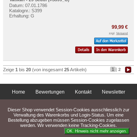
Datum: 07.01.1786
Katalognr.: S399
Erhaltung: G
99,99 €
zzgl.
Versand
1
|
2
Zeige
1
bis
20
(von insgesamt
25
Artikeln)
Home
Bewertungen
Kontakt
Newsletter
Privatsphäre und Datenschutz
Impressum
AGB
Dieser Shop verwendet Session-Cookies ausschliesslich zur
Liefer- und Versandkosten
Verwaltung des Warenkorbs und Login-Status. Um eine
Bestellung abzugeben müssen Session-Cookies zugelassen
werden. Wir verwenden keine Tracking-Cookies.
Parse Time: 0.055s
OK. Hinweis nicht mehr anzeigen.