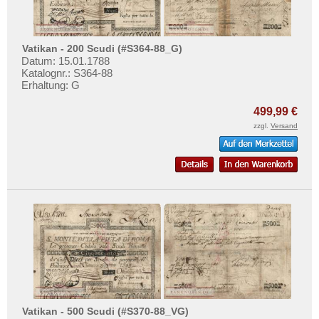
Testbanknoten
Banknotenbriefe
Vatikan - 200 Scudi (#S364-88_G)
Kataloge
Datum: 15.01.1788
Aufbewahrung
Katalognr.: S364-88
Erhaltung: G
Gutscheine
499,99 €
Ihre Bewertungen
zzgl.
Versand
Kontakt
Informationen
Preislisten
Ankauf
Erhaltungsgrade
Gratisbanknoten
FAQ
Vatikan - 500 Scudi (#S370-88_VG)