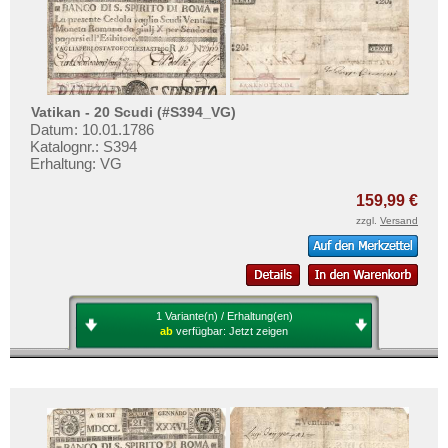
Vatikan - 20 Scudi (#S394_VG)
Datum: 10.01.1786
Katalognr.: S394
Erhaltung: VG
159,99 €
zzgl.
Versand
1 Variante(n) / Erhaltung(en)
ab
verfügbar:
Jetzt zeigen