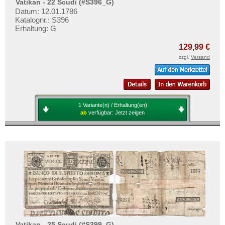
Vatikan - 22 Scudi (#S396_G)
Datum: 12.01.1786
Katalognr.: S396
Erhaltung: G
129,99 €
zzgl.
Versand
1 Variante(n) / Erhaltung(en)
ab
verfügbar:
Jetzt zeigen
Vatikan - 25 Scudi (#S399_G)