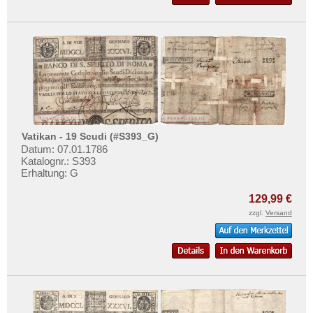
Vatikan - 19 Scudi (#S393_G)
Datum: 07.01.1786
Katalognr.: S393
Erhaltung: G
129,99 €
zzgl.
Versand