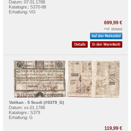
Datum: 07.01.1788
Mehr über...
Katalognr.: S370-88
Erhaltung: VG
Zahlungsbedingungen
Privatsphäre und Datenschutz
699,99 €
zzgl.
Versand
Widerrufsbelehrung
Liefer- und Versandkosten
AGB
Impressum
Vatikan - 5 Scudi (#S379_G)
Datum: xx.01.1786
Katalognr.: S379
Erhaltung: G
119,99 €