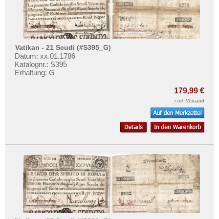
Vatikan - 21 Scudi (#S395_G)
Datum: xx.01.1786
Katalognr.: S395
Erhaltung: G
179,99 €
zzgl.
Versand