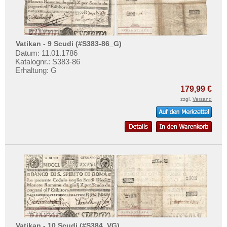
Vatikan - 9 Scudi (#S383-86_G)
Datum: 11.01.1786
Katalognr.: S383-86
Erhaltung: G
179,99 €
zzgl.
Versand
Vatikan - 10 Scudi (#S384_VG)