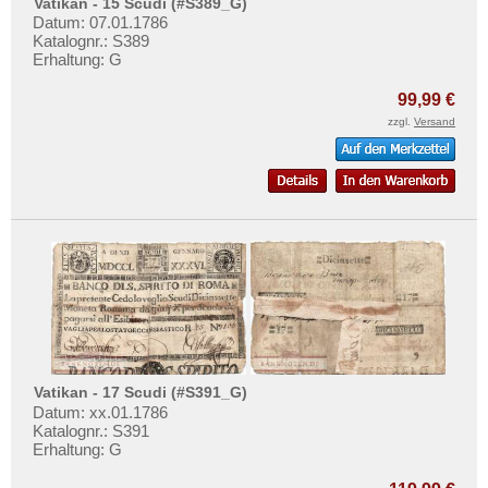
Vatikan - 15 Scudi (#S389_G)
Datum: 07.01.1786
Katalognr.: S389
Erhaltung: G
99,99 €
zzgl.
Versand
Vatikan - 17 Scudi (#S391_G)
Datum: xx.01.1786
Katalognr.: S391
Erhaltung: G