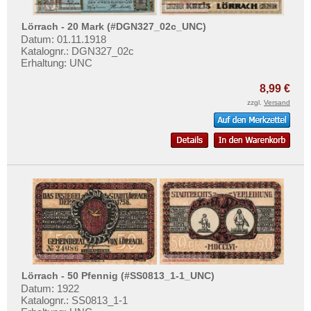
Ludwigshafen
Testbanknoten
Ludwigslust
Lörrach - 20 Mark (#DGN327_02c_UNC)
Banknotenbriefe
Datum: 01.11.1918
Lugau
Kataloge
Katalognr.: DGN327_02c
Lügde
Erhaltung: UNC
Aufbewahrung
Lügumkloster
8,99 €
Gutscheine
Lund-Schobüll
zzgl.
Versand
Ihre Bewertungen
Lunden
Kontakt
Lüneburg
Lütjenburg
Informationen
Lutter am Barenberge
Preislisten
Lutzhöft
Ankauf
Lyck
Erhaltungsgrade
Orte mit M...
Gratisbanknoten
Orte mit N...
Lörrach - 50 Pfennig (#SS0813_1-1_UNC)
FAQ
Datum: 1922
Orte mit O...
Katalognr.: SS0813_1-1