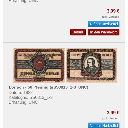
Erhaltung: UNC
Orte mit P...
Mehr über...
Orte mit Q...
3,99 €
Zahlungsbedingungen
zzgl.
Versand
Orte mit R...
Privatsphäre und Datenschutz
Orte mit S...
Widerrufsbelehrung
Orte mit T...
Liefer- und Versandkosten
Orte mit U...
AGB
Orte mit V...
Impressum
Orte mit W...
Orte mit X...
Orte mit Z...
Lörrach - 50 Pfennig (#SS0813_1-3_UNC)
Datum: 1922
Katalognr.: SS0813_1-3
Erhaltung: UNC
3,99 €
zzgl.
Versand