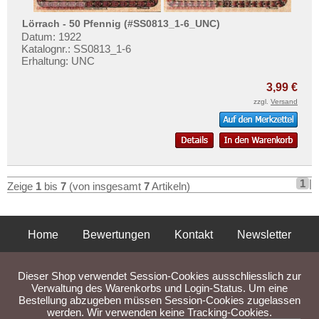
Lörrach - 50 Pfennig (#SS0813_1-6_UNC)
Datum: 1922
Katalognr.: SS0813_1-6
Erhaltung: UNC
3,99 €
zzgl.
Versand
1
|
Zeige
1
bis
7
(von insgesamt
7
Artikeln)
Home
Bewertungen
Kontakt
Newsletter
Privatsphäre und Datenschutz
Impressum
AGB
Dieser Shop verwendet Session-Cookies ausschliesslich zur
Liefer- und Versandkosten
Verwaltung des Warenkorbs und Login-Status. Um eine
Bestellung abzugeben müssen Session-Cookies zugelassen
werden. Wir verwenden keine Tracking-Cookies.