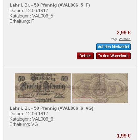
Langeness-Nordmarsch
Testbanknoten
Lahr i. Br. - 50 Pfennig (#VAL006_5_F)
Langenhorn
Datum: 12.06.1917
Banknotenbriefe
Katalognr.: VAL006_5
Langensalza
Erhaltung: F
Kataloge
Langenschwalbach
Aufbewahrung
2,99 €
Langewiesen
zzgl.
Versand
Gutscheine
Langquaid
Ihre Bewertungen
Lassan
Kontakt
Lauchstedt
Lauenburg
Informationen
Lauenstein
Preislisten
Laufen
Ankauf
Laufen-Tittmoning
Erhaltungsgrade
Lahr i. Br. - 50 Pfennig (#VAL006_6_VG)
Laupheim
Datum: 12.06.1917
Gratisbanknoten
Katalognr.: VAL006_6
Lausick, Bad
Erhaltung: VG
FAQ
Lautenthal
1,99 €