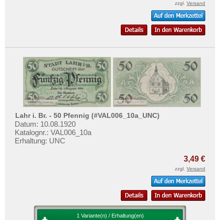
Lauterberg, Bad
Mehr über...
zzgl.
Versand
Lebus
Zahlungsbedingungen
Leer
Privatsphäre und Datenschutz
Lehesten
Widerrufsbelehrung
Lehrte
Liefer- und Versandkosten
Leipzig
AGB
Lemgo
Impressum
Lennep
Lahr i. Br. - 50 Pfennig (#VAL006_10a_UNC)
Lenzen
Datum: 10.08.1920
Katalognr.: VAL006_10a
Leobschütz
Erhaltung: UNC
Leopoldshall
3,49 €
Leutenberg
zzgl.
Versand
Leutkirch
Leverkusen
Lichtenfels a. Main
1 Variante(n) / Erhaltung(en)