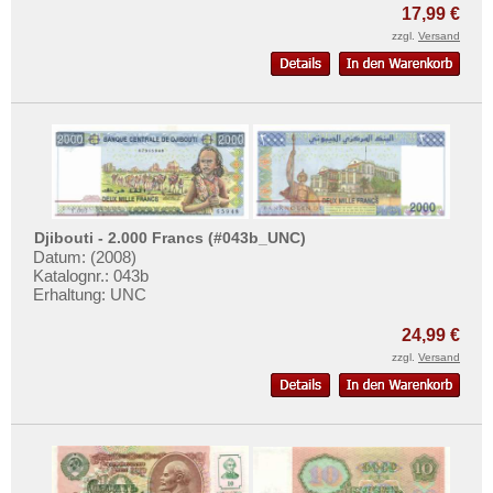
Mehr über...
17,99 €
zzgl.
Versand
Zahlungsbedingungen
Privatsphäre und Datenschutz
Widerrufsbelehrung
Liefer- und Versandkosten
AGB
Impressum
Djibouti - 2.000 Francs (#043b_UNC)
Datum: (2008)
Katalognr.: 043b
Erhaltung: UNC
24,99 €
zzgl.
Versand