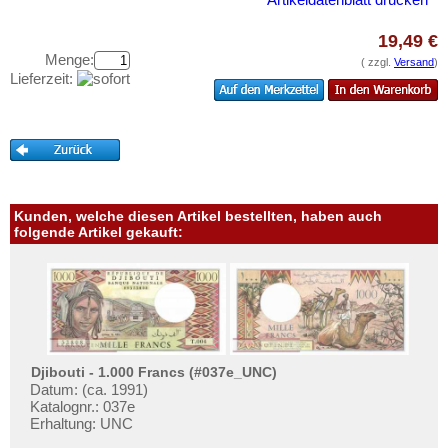
Testbanknoten
19,49 €
Banknotenbriefe
Menge:
( zzgl.
Versand
)
Kataloge
Lieferzeit:
Aufbewahrung
Gutscheine
Ihre Bewertungen
Kontakt
Kunden, welche diesen Artikel bestellten, haben auch
folgende Artikel gekauft:
Informationen
Preislisten
Ankauf
Erhaltungsgrade
Djibouti - 1.000 Francs (#037e_UNC)
Gratisbanknoten
Datum: (ca. 1991)
Katalognr.: 037e
FAQ
Erhaltung: UNC