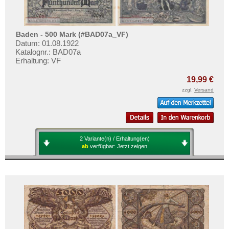
Baden - 500 Mark (#BAD07a_VF)
Datum: 01.08.1922
Katalognr.: BAD07a
Erhaltung: VF
19,99 €
zzgl.
Versand
2 Variante(n) / Erhaltung(en)
ab
verfügbar:
Jetzt zeigen