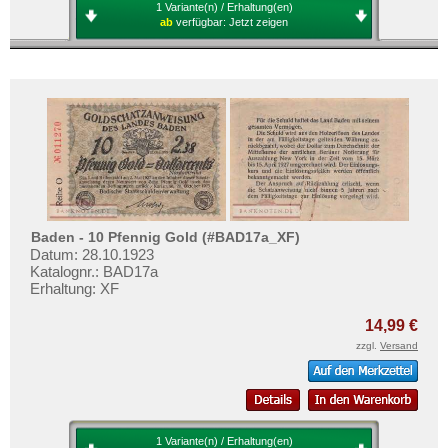
1 Variante(n) / Erhaltung(en)
ab
verfügbar:
Jetzt zeigen
Baden - 10 Pfennig Gold (#BAD17a_XF)
Datum: 28.10.1923
Katalognr.: BAD17a
Erhaltung: XF
14,99 €
zzgl.
Versand
1 Variante(n) / Erhaltung(en)