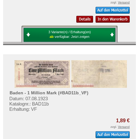
zzgl.
Versand
3 Variante(n) / Erhaltung(en)
ab
verfügbar:
Jetzt zeigen
Baden - 1 Million Mark (#BAD11b_VF)
Datum: 07.08.1923
Katalognr.: BAD11b
Erhaltung: VF
1,89 €
zzgl.
Versand