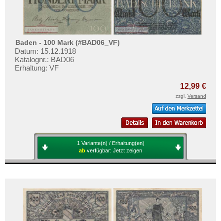
Mehr über...
Zahlungsbedingungen
Privatsphäre und Datenschutz
Baden - 100 Mark (#BAD06_VF)
Widerrufsbelehrung
Datum: 15.12.1918
Katalognr.: BAD06
Liefer- und Versandkosten
Erhaltung: VF
AGB
12,99 €
Impressum
zzgl.
Versand
1 Variante(n) / Erhaltung(en)
ab
verfügbar:
Jetzt zeigen