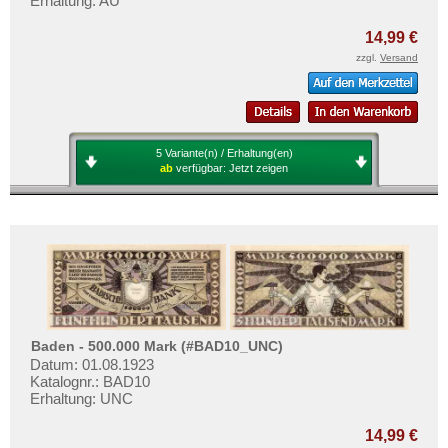
Erhaltung: AU
14,99 €
zzgl.
Versand
5 Variante(n) / Erhaltung(en)
ab
verfügbar:
Jetzt zeigen
Baden - 500.000 Mark (#BAD10_UNC)
Datum: 01.08.1923
Katalognr.: BAD10
Erhaltung: UNC
14,99 €