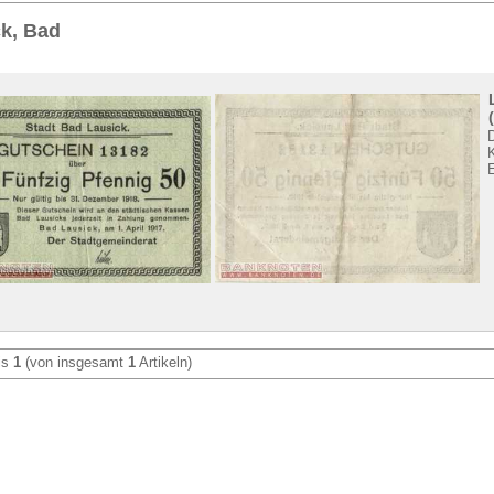
Sie
hier
.
k, Bad
is
1
(von insgesamt
1
Artikeln)