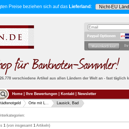
gten Preise beziehen sich
auf das
Lieferland
:
Ihr
 26.778 verschiedene Artikel aus allen Ländern der Welt an - fast tägli
Möcht
Home
|
Ihre Bewertungen
|
Kontakt
|
Newsletter
Alle Lieferungen, auch ins Ausland
, werden
von uns voll versichert. Sie haben
kein Risiko
verka
ssigen
falls die Sendung verloren geht oder beschädigt
tädtenotgeld
Orte mit L...
Lausick, Bad
Dann si
wird.
Senden S
Absolute Zuverlässigkeit:
sowohl in puncto
nterkategorien:
Ihrer Ba
können
Service als auch in der Qualität unserer
.
Banknoten
is
1
(von insgesamt
1
Artikeln)
Weitere 