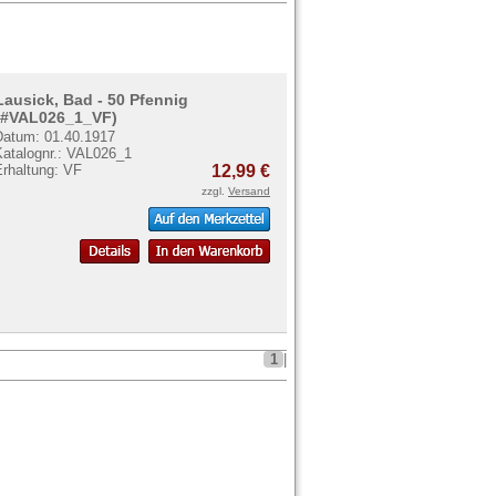
Lausick, Bad - 50 Pfennig
(#VAL026_1_VF)
Datum: 01.40.1917
Katalognr.: VAL026_1
Erhaltung: VF
12,99 €
zzgl.
Versand
1
|