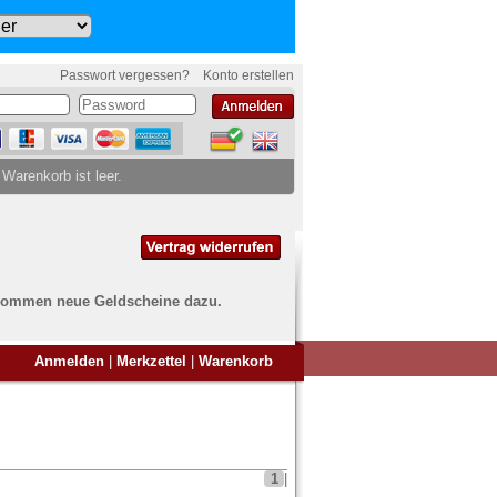
Passwort vergessen?
Konto erstellen
 Warenkorb ist leer.
ch kommen neue Geldscheine dazu.
en Sie Banknoten
Anmelden
|
Merkzettel
|
Warenkorb
ufen?
nd Sie bei uns genau richtig
ie uns einfach ein Übersichtsbild
nknoten an
info@banknoten.de
.
1
|
Informationen zum Ankauf finden