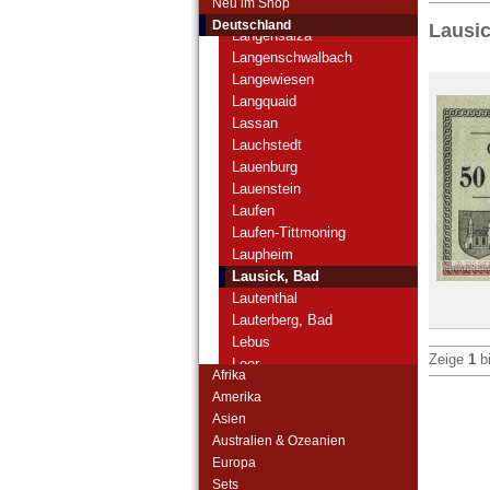
Neu im Shop
Langenhorn
Deutschland
Lausic
Langensalza
Langenschwalbach
Langewiesen
Langquaid
Lassan
Lauchstedt
Lauenburg
Lauenstein
Laufen
Laufen-Tittmoning
Laupheim
Lausick, Bad
Lautenthal
Lauterberg, Bad
Lebus
Zeige
1
b
Leer
Afrika
Lehesten
Amerika
Lehrte
Asien
Leipzig
Australien & Ozeanien
Lemgo
Europa
Lennep
Sets