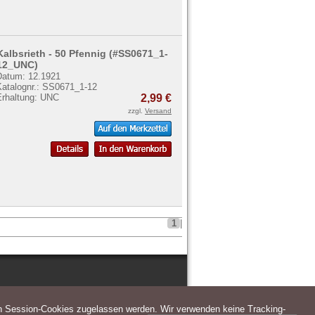
Kalbsrieth - 50 Pfennig (#SS0671_1-
12_UNC)
Datum: 12.1921
Katalognr.: SS0671_1-12
Erhaltung: UNC
2,99 €
zzgl.
Versand
1
|
n Session-Cookies zugelassen werden. Wir verwenden keine Tracking-