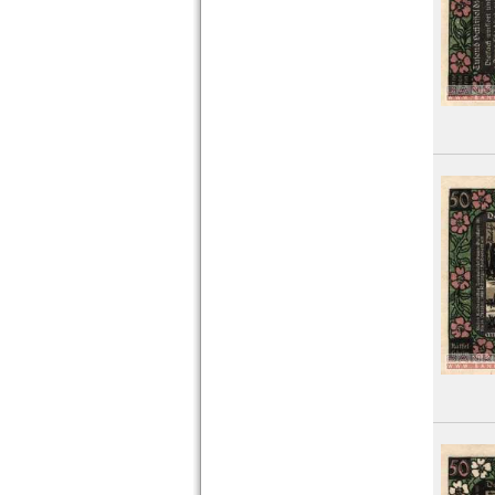
Königswinter
Kösen, Bad
Köslin
Köstritz
Kotzenau
Krakow
Krappitz
Kreuzburg
Kreuznach, Bad
Krölpa
Kronach
Kröpelin
Kudowa, Bad
Kulmbach
Kummerfeld
Kyllburg
Kyritz
Orte mit L...
Orte mit M...
Orte mit N...
Orte mit O...
Orte mit P...