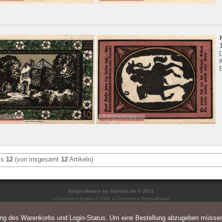
is
12
(von insgesamt
12
Artikeln)
Shopsoftware
by Gambio.de © 2011
eCommerce Engine © 2006
xt:Commerce Shopsoftware
ung des Warenkorbs und Login-Status. Um eine Bestellung abzugeben müsse