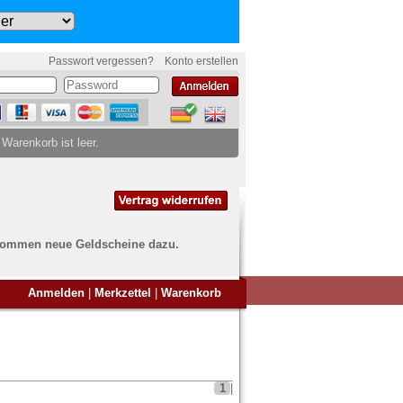
Passwort vergessen?
Konto erstellen
 Warenkorb ist leer.
ch kommen neue Geldscheine dazu.
en Sie Banknoten
Anmelden
|
Merkzettel
|
Warenkorb
ufen?
nd Sie bei uns genau richtig
ie uns einfach ein Übersichtsbild
nknoten an
info@banknoten.de
.
1
|
Informationen zum Ankauf finden