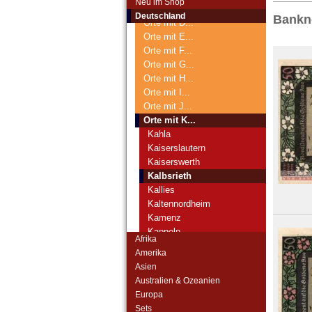
Neu im Shop
Orte mit C...
Deutschland
Bankno
Orte mit D...
Orte mit E...
Orte mit F...
Orte mit G...
Orte mit H...
Orte mit I...
Orte mit J...
Orte mit K...
Kahla
Kaiserslautern
Kaiserswerth
Kalbsrieth
Kallies
Kaltennordheim
Kamenz
Kappeln
Afrika
Karlsruhe
Amerika
Kattowitz
Asien
Kaufbeuren
Australien & Ozeanien
Kaysersberg
Europa
Keilhau
Sets