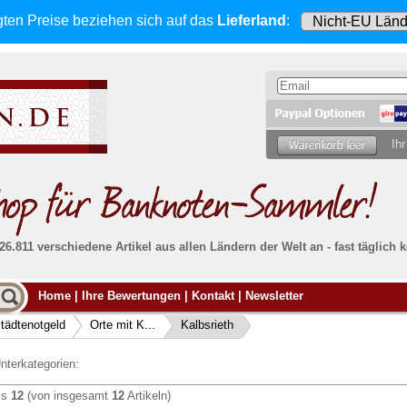
gten Preise beziehen sich
auf das
Lieferland
:
Ihr
 26.811 verschiedene Artikel aus allen Ländern der Welt an - fast tägli
Möcht
Home
|
Ihre Bewertungen
|
Kontakt
|
Newsletter
Alle Lieferungen, auch ins Ausland
, werden
von uns voll versichert. Sie haben
kein Risiko
verka
ssigen
falls die Sendung verloren geht oder beschädigt
tädtenotgeld
Orte mit K...
Kalbsrieth
Dann si
wird.
Senden S
Absolute Zuverlässigkeit:
sowohl in puncto
nterkategorien:
Ihrer Ba
können
Service als auch in der Qualität unserer
.
Banknoten
is
12
(von insgesamt
12
Artikeln)
Weitere 