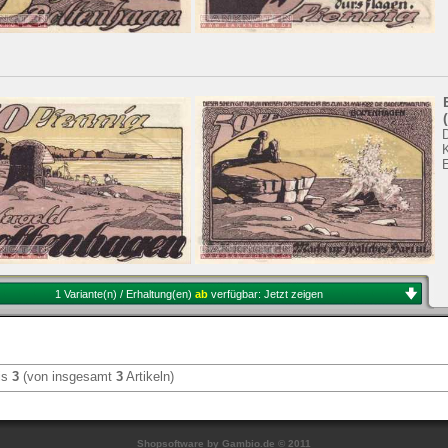
1 Variante(n) / Erhaltung(en)
ab
verfügbar:
Jetzt zeigen
is
3
(von insgesamt
3
Artikeln)
Shopsoftware
by Gambio.de © 2011