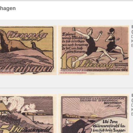
Sie
hier
.
nhagen