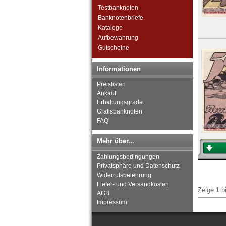
Brehna
Testbanknoten
Bremen
Banknotenbriefe
Bremerhaven,
Kataloge
Geestemünde und Lehe
Aufbewahrung
Bremervörde
Gutscheine
Breslau
Brieg
Informationen
Broacker
Brüel
Preislisten
Brühl
Ankauf
Brunde - Rothenkrug
Erhaltungsgrade
Brunshaupten
Gratisbanknoten
Buchau
FAQ
Bückeburg
Büdelsdorf
Mehr über...
Buer
Zahlungsbedingungen
Bullenkuhlen
Privatsphäre und Datenschutz
Burg an der Wupper
Widerrufsbelehrung
Burg auf Fehmarn
Liefer- und Versandkosten
Zeige
1
b
Burg b. Magdeburg
AGB
Burg in Süderdithmarschen
Impressum
Bürgel
Burghausen