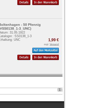
Boltenhagen - 50 Pfennig
(#SS0138_1-3_UNC)
Datum: 31.05.1922
Katalognr.: SS0138_1-3
Erhaltung: UNC
1,99 €
zzgl.
Versand
1
|