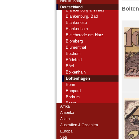
Neu im Shop
Bitterfeld
Deutschland
Bolte
Blankenburg am Harz
Blankenburg, Bad
Blankenese
Blankenhain
Bleicherode am Harz
Blomberg
Blumenthal
Bochum
Bödefeld
Böel
Bolkenhain
Boltenhagen
Bonn
Boppard
Borkum
Bosau
Afrika
Brake
Amerika
Brakel
Asien
Brande-Hörnerkirchen
Australien & Ozeanien
Braunlage
Europa
Braunschweig
Sets