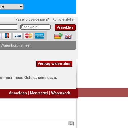
Passwort vergessen?
Konto erstellen
 Warenkorb ist leer.
ch kommen neue Geldscheine dazu.
en Sie Banknoten
Anmelden
|
Merkzettel
|
Warenkorb
ufen?
nd Sie bei uns genau richtig
ie uns einfach ein Übersichtsbild
nknoten an
info@banknoten.de
.
1
|
Informationen zum Ankauf finden