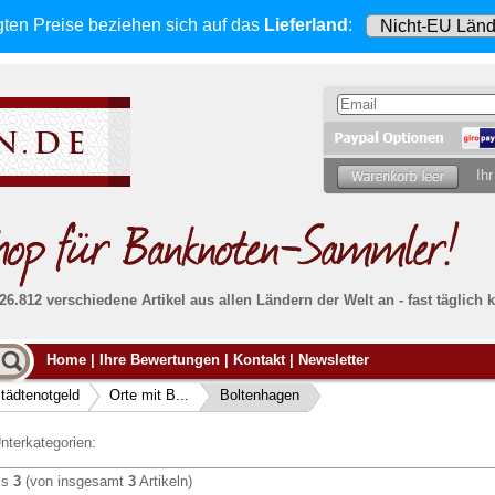
gten Preise beziehen sich
auf das
Lieferland
:
Ihr
 26.812 verschiedene Artikel aus allen Ländern der Welt an - fast tägli
Möcht
Home
|
Ihre Bewertungen
|
Kontakt
|
Newsletter
Alle Lieferungen, auch ins Ausland
, werden
von uns voll versichert. Sie haben
kein Risiko
verka
ssigen
falls die Sendung verloren geht oder beschädigt
tädtenotgeld
Orte mit B...
Boltenhagen
Dann si
wird.
Senden S
Absolute Zuverlässigkeit:
sowohl in puncto
nterkategorien:
Ihrer Ba
können
Service als auch in der Qualität unserer
.
Banknoten
is
3
(von insgesamt
3
Artikeln)
Weitere 