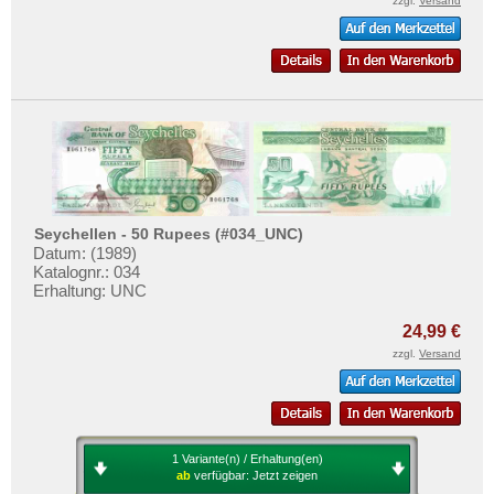
zzgl.
Versand
Mehr über...
Zahlungsbedingungen
Privatsphäre und Datenschutz
Widerrufsbelehrung
Liefer- und Versandkosten
AGB
Impressum
Seychellen - 50 Rupees (#034_UNC)
Datum: (1989)
Katalognr.: 034
Erhaltung: UNC
24,99 €
zzgl.
Versand
1 Variante(n) / Erhaltung(en)
ab
verfügbar:
Jetzt zeigen