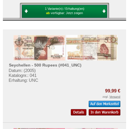
1 Variante(n) / Erhaltung(en)
ab
verfügbar:
Jetzt zeigen
Seychellen - 500 Rupees (#041_UNC)
Datum: (2005)
Katalognr.: 041
Erhaltung: UNC
99,99 €
zzgl.
Versand