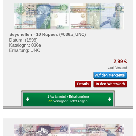
Seychellen - 10 Rupees (#036a_UNC)
Datum: (1998)
Katalognr.: 036a
Erhaltung: UNC
2,99 €
zzgl.
Versand
1 Variante(n) / Erhaltung(en)
ab
verfügbar:
Jetzt zeigen