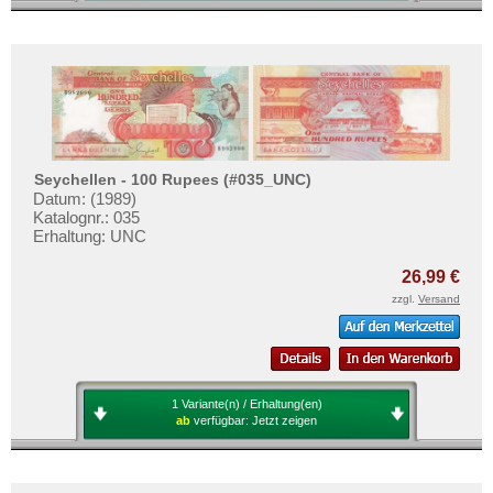
Seychellen - 100 Rupees (#035_UNC)
Datum: (1989)
Katalognr.: 035
Erhaltung: UNC
26,99 €
zzgl.
Versand
1 Variante(n) / Erhaltung(en)
ab
verfügbar:
Jetzt zeigen