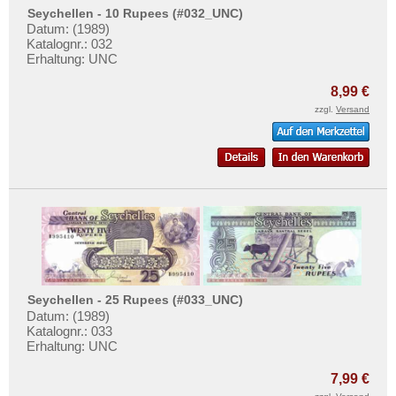
Swaziland
Testbanknoten
Seychellen - 10 Rupees (#032_UNC)
Tansania
Datum: (1989)
Banknotenbriefe
Katalognr.: 032
Togo
Erhaltung: UNC
Kataloge
Tschad
Aufbewahrung
8,99 €
Tunesien
zzgl.
Versand
Gutscheine
Uganda
Ihre Bewertungen
Westafrikanische Staaten
Kontakt
Zaire
Zentralafrikanische Republik
Informationen
Zentralafrikanische Staaten
Preislisten
Zimbabwe
Ankauf
Seychellen - 25 Rupees (#033_UNC)
Erhaltungsgrade
Datum: (1989)
Katalognr.: 033
Gratisbanknoten
Erhaltung: UNC
FAQ
7,99 €