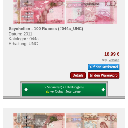
Seychellen - 100 Rupees (#044a_UNC)
Datum: 2011
Katalognr.: 044a
Erhaltung: UNC
18,99 €
zzgl.
Versand
2 Variante(n) / Erhaltung(en)
ab
verfügbar:
Jetzt zeigen