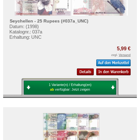
Seychellen - 25 Rupees (#037a_UNC)
Datum: (1998)
Katalognr.: 037a
Erhaltung: UNC
5,99 €
zzgl.
Versand
1 Variante(n) / Erhaltung(en)
ab
verfügbar:
Jetzt zeigen