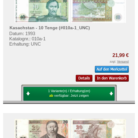
Kasachstan - 10 Tenge (#010a-1_UNC)
Datum: 1993
Katalognr.: 010a-1
Erhaltung: UNC
21,99 €
zzgl.
Versand
1 Variante(n) / Erhaltung(en)
ab
verfügbar:
Jetzt zeigen