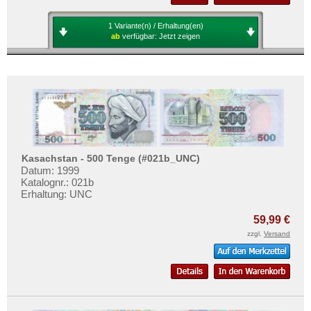
1 Variante(n) / Erhaltung(en)
ab
verfügbar:
Jetzt zeigen
Kasachstan - 500 Tenge (#021b_UNC)
Datum: 1999
Katalognr.: 021b
Erhaltung: UNC
59,99 €
zzgl.
Versand