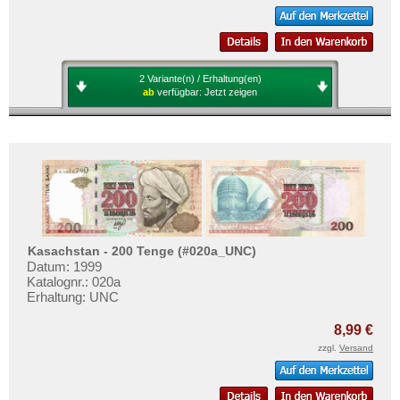
2 Variante(n) / Erhaltung(en)
ab
verfügbar:
Jetzt zeigen
Kasachstan - 200 Tenge (#020a_UNC)
Datum: 1999
Katalognr.: 020a
Erhaltung: UNC
8,99 €
zzgl.
Versand