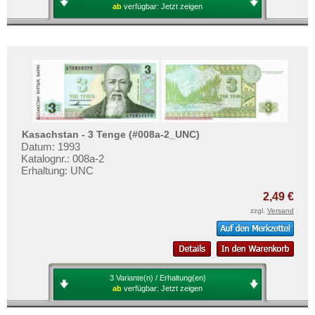
ab
verfügbar:
Jetzt zeigen
Kasachstan - 3 Tenge (#008a-2_UNC)
Datum: 1993
Katalognr.: 008a-2
Erhaltung: UNC
2,49 €
zzgl.
Versand
3 Variante(n) / Erhaltung(en)
ab
verfügbar:
Jetzt zeigen