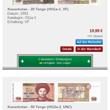
Kasachstan - 20 Tenge (#011a-1_VF)
Datum: 1993
Katalognr.: 011a-1
Erhaltung: VF
19,99 €
zzgl.
Versand
2 Variante(n) / Erhaltung(en)
ab
verfügbar:
Jetzt zeigen
Kasachstan - 50 Tenge (#012a-2_UNC)