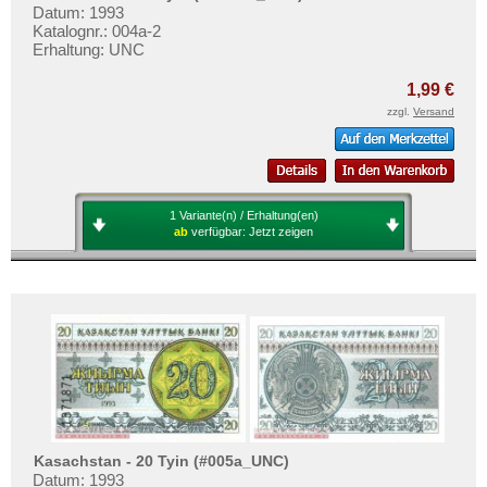
Datum: 1993
Katalognr.: 004a-2
Erhaltung: UNC
1,99 €
zzgl.
Versand
1 Variante(n) / Erhaltung(en)
ab
verfügbar:
Jetzt zeigen
Kasachstan - 20 Tyin (#005a_UNC)
Datum: 1993