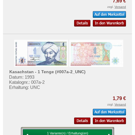
7,69 €
zzgl.
Versand
Kasachstan - 1 Tenge (#007a-2_UNC)
Datum: 1993
Katalognr.: 007a-2
Erhaltung: UNC
1,79 €
zzgl.
Versand
1 Variante(n) / Erhaltung(en)