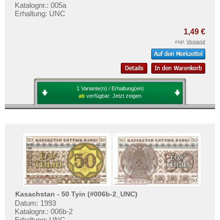
Katalognr.: 005a
Erhaltung: UNC
1,49 €
zzgl.
Versand
1 Variante(n) / Erhaltung(en)
ab
verfügbar:
Jetzt zeigen
Kasachstan - 50 Tyin (#006b-2_UNC)
Datum: 1993
Katalognr.: 006b-2
Erhaltung: UNC