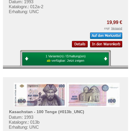
Datum: 1993
Katalognr.: 012a-2
Erhaltung: UNC
19,99 €
zzgl.
Versand
1 Variante(n) / Erhaltung(en)
ab
verfügbar:
Jetzt zeigen
Kasachstan - 100 Tenge (#013b_UNC)
Datum: 1993
Katalognr.: 013b
Erhaltung: UNC