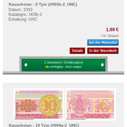
Vereinigte Arabische Emirate
Kasachstan - 5 Tyin (#003b-2_UNC)
Datum: 1993
Vietnam
Katalognr.: 003b-2
Vietnam Süd
Erhaltung: UNC
1,99 €
zzgl.
Versand
1 Variante(n) / Erhaltung(en)
ab
verfügbar:
Jetzt zeigen
Kasachstan - 10 Tyin (#004a-2_UNC)