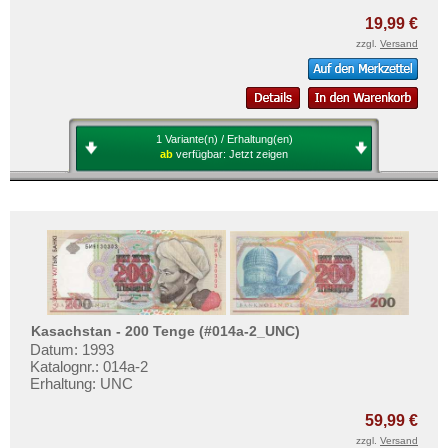
19,99 €
zzgl.
Versand
1 Variante(n) / Erhaltung(en)
ab
verfügbar:
Jetzt zeigen
Kasachstan - 200 Tenge (#014a-2_UNC)
Datum: 1993
Katalognr.: 014a-2
Erhaltung: UNC
59,99 €
zzgl.
Versand