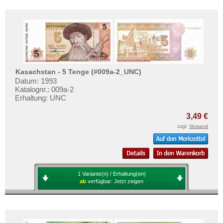
Kasachstan - 5 Tenge (#009a-2_UNC)
Datum: 1993
Katalognr.: 009a-2
Erhaltung: UNC
3,49 €
zzgl.
Versand
1 Variante(n) / Erhaltung(en)
ab
verfügbar:
Jetzt zeigen