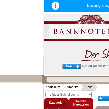
Die angezei
Aktuell bieten wir
Wir garantieren
schnellen, sicheren und zuverlä
Startseite
Amerika
Chile
Service
-- Länder Schnellsuche --
▼
Schneller und sicherer Versand
-
Bestellungen werktags bis 14:00 Uhr, 
Weitere
Kategorien
noch am selben Tag verschickt werden
Kategorien
(Versand mit DHL oder Deutsche Post)