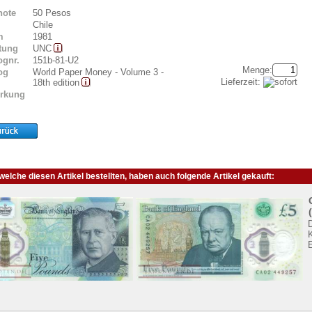
note
50 Pesos
Chile
m
1981
tung
UNC
ognr.
151b-81-U2
Menge:
og
World Paper Money - Volume 3 -
Lieferzeit:
18th edition
rkung
elche diesen Artikel bestellten, haben auch folgende Artikel gekauft:
K