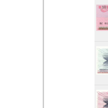
St. Vincent
Surinam
Trinidad und Tobago
Uruguay
USA
Venezuela