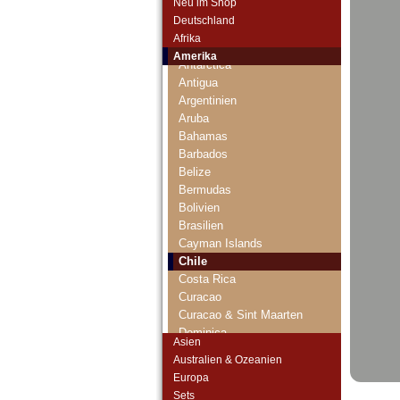
Neu im Shop
Deutschland
Afrika
Anguilla
Amerika
Antarctica
Antigua
Argentinien
Aruba
Bahamas
Barbados
Belize
Bermudas
Bolivien
Brasilien
Cayman Islands
Chile
Costa Rica
Curacao
Curacao & Sint Maarten
Dominica
Asien
Dominikanische Republik
Australien & Ozeanien
Ecuador
Europa
El Salvador
Sets