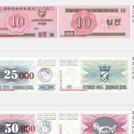
K
K
K