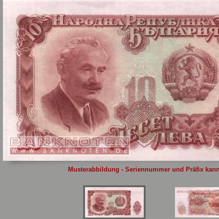
Sie
hier
.
Musterabbildung - Seriennummer und Präfix kann 