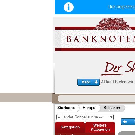
Die angezei
Aktuell bieten wir
Wir garantieren
schnellen, sicheren und zuverlä
Startseite
Europa
Bulgarien
Service
-- Länder Schnellsuche --
▼
Schneller und sicherer Versand
-
Bestellungen werktags bis 14:00 Uhr, 
Weitere
Kategorien
noch am selben Tag verschickt werden
Kategorien
(Versand mit DHL oder Deutsche Post)