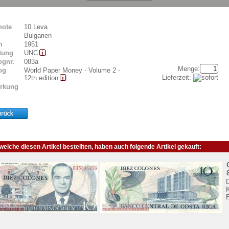
note
10 Leva
Bulgarien
m
1951
tung
UNC
ognr.
083a
Menge:
og
World Paper Money - Volume 2 -
Lieferzeit:
12th edition
rkung
elche diesen Artikel bestellten, haben auch folgende Artikel gekauft:
K