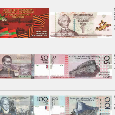
K
K
K