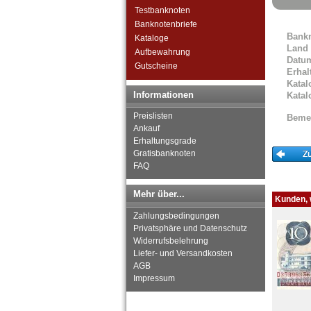
Grossbritannien
Testbanknoten
Guernsey
Banknotenbriefe
Bank
Irland
Kataloge
Land
Island
Aufbewahrung
Datu
Isle of Man
Gutscheine
Erhal
Italien
Katal
Jersey
Informationen
Katal
Jugoslawien
Preislisten
Beme
Kroatien
Ankauf
Lettland
Erhaltungsgrade
Liechtenstein
Gratisbanknoten
Litauen
FAQ
Luxemburg
Malta
Mehr über...
Kunden, w
Mazedonien
Zahlungsbedingungen
Memelgebiet
Privatsphäre und Datenschutz
Moldawien
Widerrufsbelehrung
Montenegro
Liefer- und Versandkosten
Niederlande
AGB
Nordirland
Impressum
Norwegen
Österreich