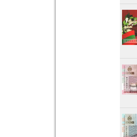
Polen
Portugal
Rumänien
Russland
Saarland
San Marino
Schottland
Schweden
Schweiz
Serbien
Slowakei
Slowenien
Spanien
Spitzbergen
Tatarstan
Transnistrien
Tschechische Republik
Tschechoslowakei
Türkei
Ukraine
Ungarn
Vatikan
Weissrussland