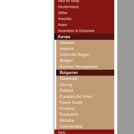
Neu im Shop
Deutschland
Afrika
Amerika
Asien
Australien & Ozeanien
Europa
Albanien
Andorra
Arktische Region
Belgien
Bosnien Herzegowina
Bulgarien
Dänemark
Danzig
Estland
Europäische Union
Faroer Inseln
Finnland
Frankreich
Gibraltar
Griechenland
Grönland
Sets