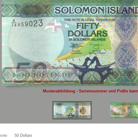
Sie
hier
.
Musterabbildung - Seriennummer und Präfix kann 
note
50 Dollars