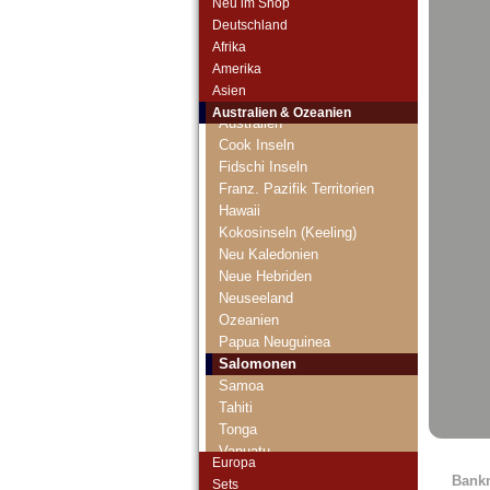
Neu im Shop
Deutschland
Afrika
Amerika
Asien
Australien & Ozeanien
Australien
Cook Inseln
Fidschi Inseln
Franz. Pazifik Territorien
Hawaii
Kokosinseln (Keeling)
Neu Kaledonien
Neue Hebriden
Neuseeland
Ozeanien
Papua Neuguinea
Salomonen
Samoa
Tahiti
Tonga
Vanuatu
Europa
Bank
Sets