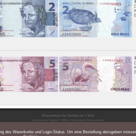
K
K
Shopsoftware
by Gambio.de © 2011
eCommerce Engine © 2006
xt:Commerce Shopsoftware
ung des Warenkorbs und Login-Status. Um eine Bestellung abzugeben müsse