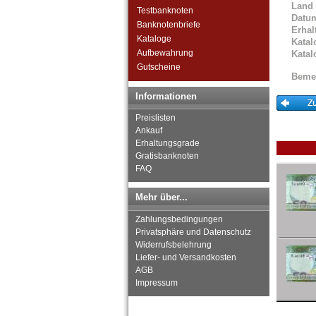
Land
Testbanknoten
Datu
Banknotenbriefe
Erhal
Kataloge
Katal
Aufbewahrung
Katal
Gutscheine
Beme
Informationen
Preislisten
Ankauf
Erhaltungsgrade
Gratisbanknoten
FAQ
Mehr über...
Zahlungsbedingungen
Privatsphäre und Datenschutz
Widerrufsbelehrung
Liefer- und Versandkosten
AGB
Impressum