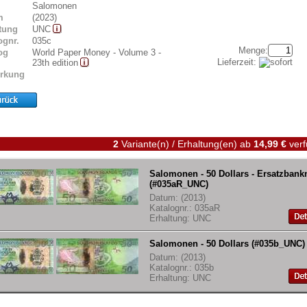
Salomonen
m
(2023)
tung
UNC
ognr.
035c
Menge:
og
World Paper Money - Volume 3 -
Lieferzeit:
23th edition
rkung
2
Variante(n) / Erhaltung(en)
ab
14,99 €
verf
Salomonen - 50 Dollars - Ersatzbank
(#035aR_UNC)
Datum: (2013)
Katalognr.: 035aR
Erhaltung: UNC
Salomonen - 50 Dollars (#035b_UNC)
Datum: (2013)
Katalognr.: 035b
Erhaltung: UNC