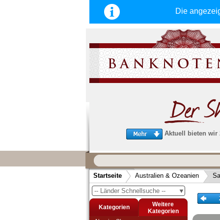
Die angezei
Aktuell bieten wir
Wir garantieren
schnellen, sicheren und zuverlä
Startseite
Australien & Ozeanien
Sa
Service
-- Länder Schnellsuche --
▼
Schneller und sicherer Versand
-
Bestellungen werktags bis 14:00 Uhr, 
Weitere
Kategorien
noch am selben Tag verschickt werden
Kategorien
(Versand mit DHL oder Deutsche Post)