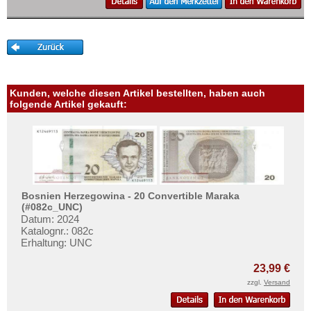
Mehr über...
Zahlungsbedingungen
Privatsphäre und Datenschutz
Widerrufsbelehrung
Liefer- und Versandkosten
Kunden, welche diesen Artikel bestellten, haben auch
folgende Artikel gekauft:
AGB
Impressum
Bosnien Herzegowina - 20 Convertible Maraka
(#082c_UNC)
Datum: 2024
Katalognr.: 082c
Erhaltung: UNC
23,99 €
zzgl.
Versand