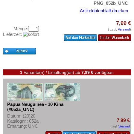
Vanuatu
Testbanknoten
PNG_052b_UNC
Artikeldatenblatt drucken
Banknotenbriefe
Kataloge
7,99 €
Menge:
Aufbewahrung
( zzgl.
Versand
)
Lieferzeit:
Gutscheine
Ihre Bewertungen
Kontakt
1
Variante(n) / Erhaltung(en)
ab
7,99 €
verfügbar:
Informationen
Preislisten
Ankauf
Erhaltungsgrade
Papua Neuguinea - 10 Kina
(#052a_UNC)
Gratisbanknoten
Datum: (20)20
7,99 €
Katalognr.: 052a
FAQ
Erhaltung: UNC
zzgl.
Versand