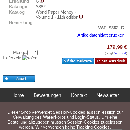
Erhaltung
G
Testbanknoten
Katalognr.
S382
Banknotenbriefe
Katalog
World Paper Money -
Volume 1 - 11th edition
Kataloge
Bemerkung
VAT_S382_G
Aufbewahrung
Artikeldatenblatt drucken
Gutscheine
179,99 €
Ihre Bewertungen
Menge:
( zzgl.
Versand
)
Lieferzeit:
Kontakt
Informationen
Preislisten
Ankauf
Home
Bewertungen
Kontakt
Newsletter
Erhaltungsgrade
Privatsphäre und Datenschutz
Impressum
AGB
Gratisbanknoten
Dieser Shop verwendet Session-Cookies ausschliesslich zur
Liefer- und Versandkosten
Verwaltung des Warenkorbs und Login-Status. Um eine
FAQ
Bestellung abzugeben müssen Session-Cookies zugelassen
werden. Wir verwenden keine Tracking-Cookies.