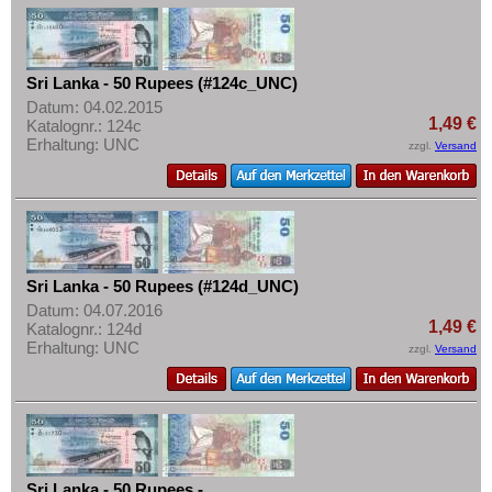
Mehr über...
Zahlungsbedingungen
Privatsphäre und Datenschutz
Sri Lanka - 50 Rupees (#124c_UNC)
Datum: 04.02.2015
Widerrufsbelehrung
1,49 €
Katalognr.: 124c
Erhaltung: UNC
Liefer- und Versandkosten
zzgl.
Versand
AGB
Impressum
Sri Lanka - 50 Rupees (#124d_UNC)
Datum: 04.07.2016
1,49 €
Katalognr.: 124d
Erhaltung: UNC
zzgl.
Versand
Sri Lanka - 50 Rupees -