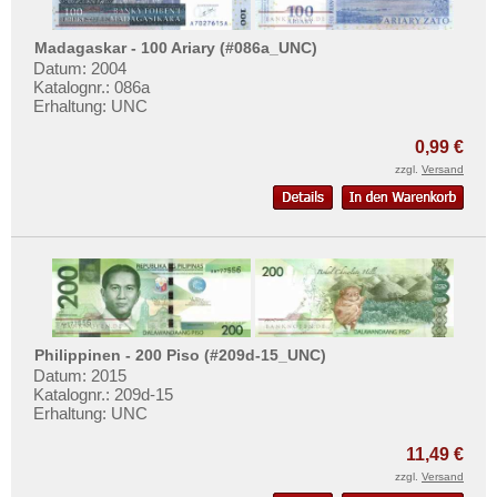
Madagaskar - 100 Ariary (#086a_UNC)
Datum: 2004
Katalognr.: 086a
Erhaltung: UNC
0,99 €
zzgl.
Versand
Philippinen - 200 Piso (#209d-15_UNC)
Datum: 2015
Katalognr.: 209d-15
Erhaltung: UNC
11,49 €
zzgl.
Versand