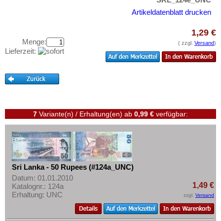
Taiwan
Testbanknoten
Artikeldatenblatt drucken
Thailand
Banknotenbriefe
Timor
1,29 €
Kataloge
Menge:
Turkmenistan
( zzgl.
Versand
)
Aufbewahrung
Lieferzeit:
Usbekistan
Gutscheine
Vereinigte Arabische Emirate
Ihre Bewertungen
Vietnam
Kontakt
Vietnam Süd
7
Variante(n) / Erhaltung(en)
ab
0,99 €
verfügbar:
Informationen
Preislisten
Ankauf
Sri Lanka - 50 Rupees (#124a_UNC)
Erhaltungsgrade
Datum: 01.01.2010
1,49 €
Gratisbanknoten
Katalognr.: 124a
Erhaltung: UNC
zzgl.
Versand
FAQ