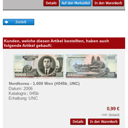
Mehr über...
Zahlungsbedingungen
Privatsphäre und Datenschutz
Widerrufsbelehrung
Liefer- und Versandkosten
Kunden, welche diesen Artikel bestellten, haben auch
folgende Artikel gekauft:
AGB
Impressum
Nordkorea - 1.000 Won (#045b_UNC)
Datum: 2006
Katalognr.: 045b
Erhaltung: UNC
0,99 €
zzgl.
Versand