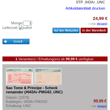
Südafrika
STP_043Ar_UNC
Testbanknoten
Sudan
Artikeldatenblatt drucken
Banknotenbriefe
Swaziland
Kataloge
24,99 €
Tansania
Menge:
( zzgl.
Versand
)
Aufbewahrung
Lieferzeit:
Togo
Gutscheine
Tschad
Ihre Bewertungen
Tunesien
Kontakt
Uganda
Westafrikanische Staaten
1
Variante(n) / Erhaltung(en)
ab
99,99 €
verfügbar:
Informationen
Zaire
Preislisten
Zentralafrikanische Republik
Ankauf
Zentralafrikanische Staaten
Erhaltungsgrade
Sao Tome & Principe - Scheck
Zimbabwe
remainder (#043Ar-PMG63_UNC)
Gratisbanknoten
Datum: (1974)
FAQ
99,99 €
Katalognr.: 043Ar-PMG63
Erhaltung: UNC
zzgl.
Versand