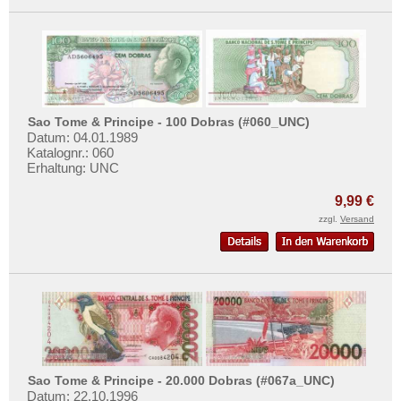
Sao Tome & Principe - 100 Dobras (#060_UNC)
Datum: 04.01.1989
Katalognr.: 060
Erhaltung: UNC
9,99 €
zzgl.
Versand
Sao Tome & Principe - 20.000 Dobras (#067a_UNC)
Datum: 22.10.1996