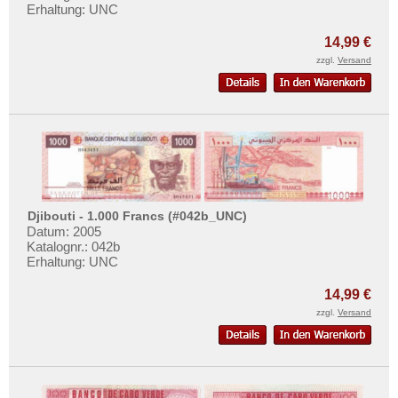
Sao Tome & Principe
Mehr über...
Erhaltung: UNC
Senegal
Zahlungsbedingungen
14,99 €
Seychellen
zzgl.
Versand
Privatsphäre und Datenschutz
Sierra Leone
Widerrufsbelehrung
Somalia
Liefer- und Versandkosten
Somaliland
AGB
St. Helena
Impressum
Süd Sudan
Südafrika
Djibouti - 1.000 Francs (#042b_UNC)
Datum: 2005
Sudan
Katalognr.: 042b
Erhaltung: UNC
Swaziland
Tansania
14,99 €
zzgl.
Versand
Togo
Tschad
Tunesien