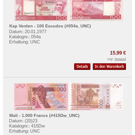
Uganda
Westafrikanische Staaten
Zaire
Kap Verden - 100 Escudos (#054a_UNC)
Zentralafrikanische Republik
Datum: 20.01.1977
Katalognr.: 054a
Zentralafrikanische Staaten
Erhaltung: UNC
Zimbabwe
15,99 €
zzgl.
Versand
Mali - 1.000 Francs (#415Dw_UNC)
Datum: (20)23
Katalognr.: 415Dw
Erhaltung: UNC