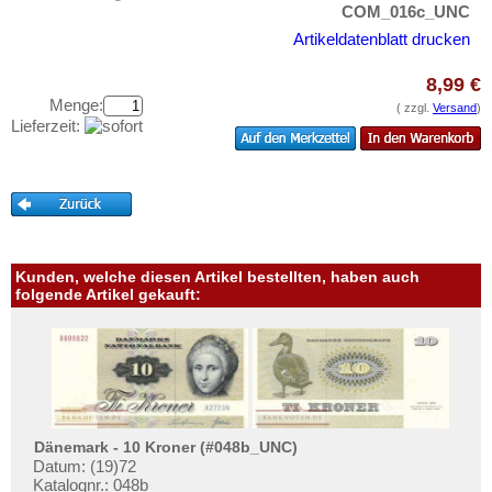
Mali
Testbanknoten
COM_016c_UNC
Marokko
Artikeldatenblatt drucken
Banknotenbriefe
Mauretanien
Kataloge
8,99 €
Mauritius
Menge:
Aufbewahrung
( zzgl.
Versand
)
Lieferzeit:
Mozambique
Gutscheine
Namibia
Ihre Bewertungen
Niger
Kontakt
Nigeria
Ostafrika
Informationen
Kunden, welche diesen Artikel bestellten, haben auch
folgende Artikel gekauft:
Portugiesisch Guinea
Preislisten
Rhodesien
Ankauf
Rhodesien & Nyasaland
Erhaltungsgrade
Ruanda
Gratisbanknoten
Ruanda-Burundi
FAQ
Dänemark - 10 Kroner (#048b_UNC)
Sambia
Datum: (19)72
Katalognr.: 048b