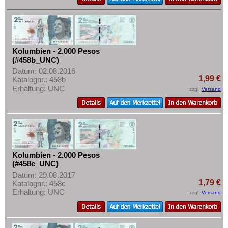
Mehr über...
Zahlungsbedingungen
Privatsphäre und Datenschutz
Kolumbien - 2.000 Pesos
Widerrufsbelehrung
(#458b_UNC)
Liefer- und Versandkosten
Datum: 02.08.2016
1,99 €
Katalognr.: 458b
AGB
Erhaltung: UNC
zzgl.
Versand
Impressum
Kolumbien - 2.000 Pesos
(#458c_UNC)
Datum: 29.08.2017
1,79 €
Katalognr.: 458c
Erhaltung: UNC
zzgl.
Versand