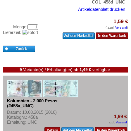
Ostkaribische Staaten
COL_458d_UNC
Testbanknoten
Paraguay
Artikeldatenblatt drucken
Banknotenbriefe
Peru
Kataloge
1,59 €
St. Kitts
Menge:
( zzgl.
Versand
)
Aufbewahrung
Lieferzeit:
St. Lucia
Gutscheine
St. Pierre & Miquelon
Ihre Bewertungen
St. Vincent
Kontakt
Surinam
9
Variante(n) / Erhaltung(en)
ab
1,49 €
verfügbar:
Trinidad und Tobago
Informationen
Uruguay
Preislisten
USA
Ankauf
Venezuela
Kolumbien - 2.000 Pesos
Erhaltungsgrade
(#458a_UNC)
Gratisbanknoten
Datum: 19.08.2015 (2016)
1,99 €
Katalognr.: 458a
FAQ
Erhaltung: UNC
zzgl.
Versand