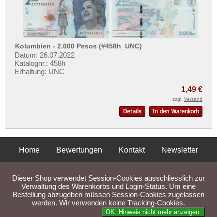
Kolumbien - 2.000 Pesos (#458h_UNC)
Datum: 26.07.2022
Katalognr.: 458h
Erhaltung: UNC
1,49 €
zzgl.
Versand
Home
Bewertungen
Kontakt
Newsletter
Privatsphäre und Datenschutz
Impressum
AGB
Dieser Shop verwendet Session-Cookies ausschliesslich zur
Liefer- und Versandkosten
Verwaltung des Warenkorbs und Login-Status. Um eine
Bestellung abzugeben müssen Session-Cookies zugelassen
werden. Wir verwenden keine Tracking-Cookies.
Parse Time: 0.067s
OK. Hinweis nicht mehr anzeigen.