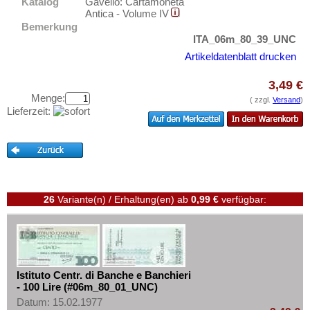
Lettland
Katalog
Gavello: Cartamoneta
Testbanknoten
Antica - Volume IV
Liechtenstein
Bemerkung
Banknotenbriefe
ITA_06m_80_39_UNC
Litauen
Kataloge
Artikeldatenblatt drucken
Luxemburg
Aufbewahrung
Malta
3,49 €
Gutscheine
Menge:
( zzgl.
Versand
)
Mazedonien
Lieferzeit:
Ihre Bewertungen
Memelgebiet
Kontakt
Moldawien
Montenegro
Informationen
Niederlande
Preislisten
26
Variante(n) / Erhaltung(en)
ab
0,99 €
verfügbar:
Nordirland
Ankauf
Norwegen
Erhaltungsgrade
Österreich
Gratisbanknoten
Polen
Istituto Centr. di Banche e Banchieri
FAQ
- 100 Lire (#06m_80_01_UNC)
Portugal
Datum: 15.02.1977