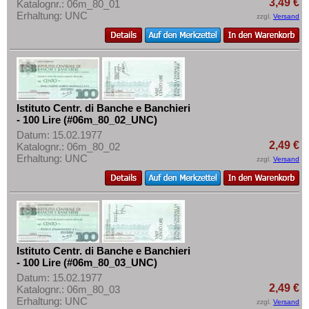
Rumänien
3,49 €
Katalognr.: 06m_80_01
Mehr über...
Erhaltung: UNC
zzgl.
Versand
Russland
Zahlungsbedingungen
Saarland
Privatsphäre und Datenschutz
San Marino
Widerrufsbelehrung
Schottland
Liefer- und Versandkosten
Schweden
Istituto Centr. di Banche e Banchieri
AGB
- 100 Lire (#06m_80_02_UNC)
Schweiz
Impressum
Datum: 15.02.1977
2,49 €
Serbien
Katalognr.: 06m_80_02
Erhaltung: UNC
zzgl.
Versand
Slowakei
Slowenien
Spanien
Spitzbergen
Tatarstan
Istituto Centr. di Banche e Banchieri
- 100 Lire (#06m_80_03_UNC)
Transnistrien
Datum: 15.02.1977
2,49 €
Katalognr.: 06m_80_03
Tschechische Republik
Erhaltung: UNC
zzgl.
Versand