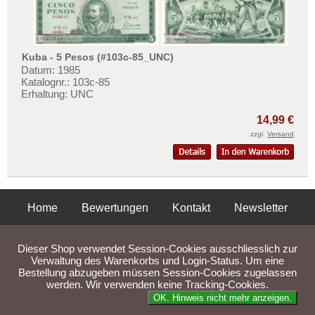
Kuba - 5 Pesos (#103c-85_UNC)
Datum: 1985
Katalognr.: 103c-85
Erhaltung: UNC
14,99 €
zzgl.
Versand
Home
Bewertungen
Kontakt
Newsletter
Privatsphäre und Datenschutz
Impressum
AGB
Dieser Shop verwendet Session-Cookies ausschliesslich zur
Liefer- und Versandkosten
Verwaltung des Warenkorbs und Login-Status. Um eine
Bestellung abzugeben müssen Session-Cookies zugelassen
werden. Wir verwenden keine Tracking-Cookies.
Parse Time: 0.040s
OK. Hinweis nicht mehr anzeigen.