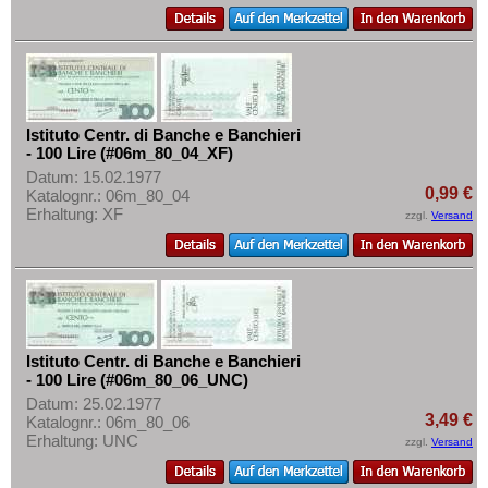
Tschechoslowakei
Türkei
Ukraine
Ungarn
Istituto Centr. di Banche e Banchieri
Vatikan
- 100 Lire (#06m_80_04_XF)
Weissrussland
Datum: 15.02.1977
0,99 €
Katalognr.: 06m_80_04
Zypern
Erhaltung: XF
zzgl.
Versand
Istituto Centr. di Banche e Banchieri
- 100 Lire (#06m_80_06_UNC)
Datum: 25.02.1977
3,49 €
Katalognr.: 06m_80_06
Erhaltung: UNC
zzgl.
Versand