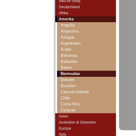
Neu im Shop
Deutschland
Afrika
Amerika
Anguilla
Antarctica
Antigua
Argentinien
Aruba
Bahamas
Barbados
Belize
Bermudas
Bolivien
Brasilien
Cayman Islands
Chile
Costa Rica
Curacao
Curacao & Sint Maarten
Asien
Dominica
Australien & Ozeanien
Dominikanische Republik
Europa
Ecuador
Sets