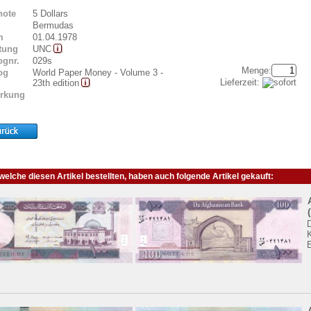
note
5 Dollars
Bermudas
m
01.04.1978
tung
UNC
ognr.
029s
Menge:
og
World Paper Money - Volume 3 -
Lieferzeit:
23th edition
rkung
elche diesen Artikel bestellten, haben auch folgende Artikel gekauft:
K