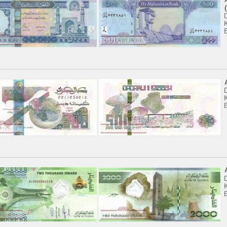
K
K
K