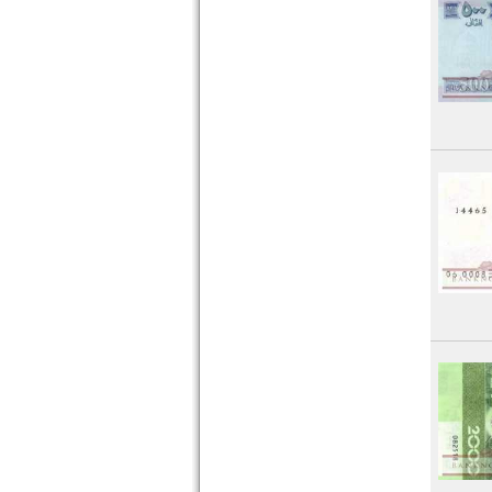
St. Lucia
St. Pierre & Miquelon
St. Vincent
Surinam
Trinidad und Tobago
Uruguay
USA
Venezuela