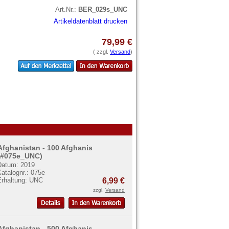
Art.Nr.:
BER_029s_UNC
Artikeldatenblatt drucken
79,99 €
( zzgl.
Versand
)
Afghanistan - 100 Afghanis
(#075e_UNC)
Datum: 2019
atalognr.: 075e
Erhaltung: UNC
6,99 €
zzgl.
Versand
Afghanistan - 500 Afghanis