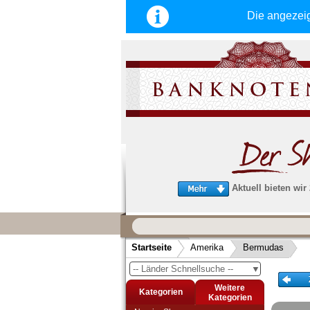
Die angezei
Aktuell bieten wir
Wir garantieren
schnellen, sicheren und zuverlä
Startseite
Amerika
Bermudas
Service
-- Länder Schnellsuche --
▼
Schneller und sicherer Versand
-
Bestellungen werktags bis 14:00 Uhr, 
Weitere
Kategorien
noch am selben Tag verschickt werden
Kategorien
(Versand mit DHL oder Deutsche Post)