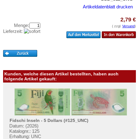
Uganda
Testbanknoten
Artikeldatenblatt drucken
Westafrikanische Staaten
Banknotenbriefe
Zaire
2,79 €
Kataloge
Menge:
( zzgl.
Versand
)
Zentralafrikanische Republik
Aufbewahrung
Lieferzeit:
Zentralafrikanische Staaten
Gutscheine
Zimbabwe
Ihre Bewertungen
Kontakt
Kunden, welche diesen Artikel bestellten, haben auch
Informationen
folgende Artikel gekauft:
Preislisten
Ankauf
Erhaltungsgrade
Gratisbanknoten
Fidschi Inseln - 5 Dollars (#125_UNC)
Datum: (2026)
FAQ
Katalognr.: 125
Erhaltung: UNC