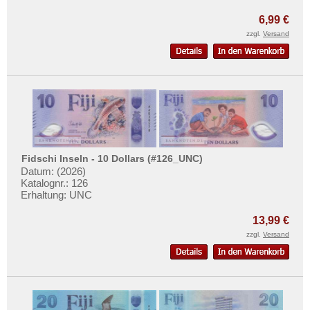
Mehr über...
6,99 €
Zahlungsbedingungen
zzgl.
Versand
Privatsphäre und Datenschutz
Widerrufsbelehrung
Liefer- und Versandkosten
AGB
Impressum
Fidschi Inseln - 10 Dollars (#126_UNC)
Datum: (2026)
Katalognr.: 126
Erhaltung: UNC
13,99 €
zzgl.
Versand