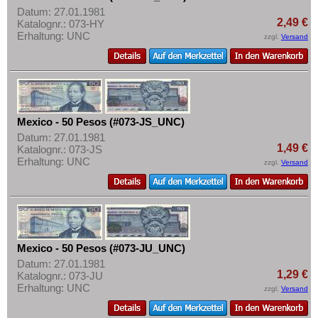
Mehr über...
Datum: 27.01.1981
2,49 €
Katalognr.: 073-HY
Zahlungsbedingungen
Erhaltung: UNC
zzgl.
Versand
Privatsphäre und Datenschutz
Widerrufsbelehrung
Liefer- und Versandkosten
AGB
Mexico - 50 Pesos (#073-JS_UNC)
Impressum
Datum: 27.01.1981
1,49 €
Katalognr.: 073-JS
Erhaltung: UNC
zzgl.
Versand
Mexico - 50 Pesos (#073-JU_UNC)
Datum: 27.01.1981
1,29 €
Katalognr.: 073-JU
Erhaltung: UNC
zzgl.
Versand