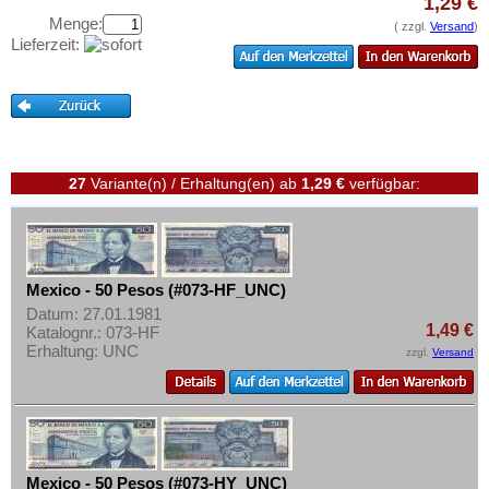
Peru
1,29 €
Testbanknoten
Menge:
( zzgl.
Versand
)
St. Kitts
Banknotenbriefe
Lieferzeit:
St. Lucia
Kataloge
St. Pierre & Miquelon
Aufbewahrung
St. Vincent
Gutscheine
Surinam
27
Variante(n) / Erhaltung(en)
ab
1,29 €
verfügbar:
Ihre Bewertungen
Trinidad und Tobago
Kontakt
Uruguay
USA
Informationen
Mexico - 50 Pesos (#073-HF_UNC)
Venezuela
Preislisten
Datum: 27.01.1981
1,49 €
Katalognr.: 073-HF
Ankauf
Erhaltung: UNC
zzgl.
Versand
Erhaltungsgrade
Gratisbanknoten
FAQ
Mexico - 50 Pesos (#073-HY_UNC)