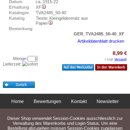
Gross-Reken
Datum
ca. 1915-22
Testbanknoten
Erhaltung
XF
Grosszschocher
Banknotenbriefe
Katalognr.
TVA2485_50-40
Grube Ilse
Katalog
Tieste: Kleingeldereratz aus
Kataloge
Papier
Grünberg (Schlesien)
Bemerkung
Aufbewahrung
GER_TVA2485_50-40_XF
Grundhof in Angeln
Gutscheine
Artikeldatenblatt drucken
Guhrau
Ihre Bewertungen
Güsten
8,99 €
Menge:
( zzgl.
Versand
)
Kontakt
Güstrow
Lieferzeit:
Orte mit H...
Informationen
Orte mit I...
Preislisten
Orte mit J...
Ankauf
Orte mit K...
Erhaltungsgrade
Home
Bewertungen
Kontakt
Newsletter
Orte mit L...
Gratisbanknoten
Privatsphäre und Datenschutz
Impressum
AGB
Orte mit M...
FAQ
Dieser Shop verwendet Session-Cookies ausschliesslich zur
Liefer- und Versandkosten
Orte mit N...
Verwaltung des Warenkorbs und Login-Status. Um eine
Bestellung abzugeben müssen Session-Cookies zugelassen