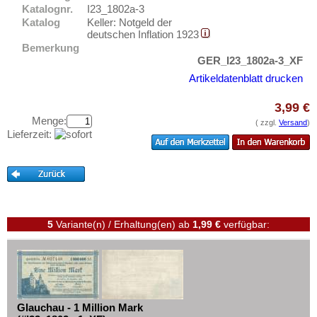
Gollnow
Testbanknoten
Katalognr.
I23_1802a-3
Golpa
Katalog
Keller: Notgeld der
Banknotenbriefe
deutschen Inflation 1923
Gonsenheim
Bemerkung
Kataloge
GER_I23_1802a-3_XF
Goslar
Aufbewahrung
Artikeldatenblatt drucken
Gotha
Gutscheine
Gottesberg
3,99 €
Menge:
( zzgl.
Versand
)
Ihre Bewertungen
Göttingen
Lieferzeit:
Kontakt
Graal
Grabow
Informationen
Gräfenhainichen
Preislisten
Gräfenroda
Ankauf
5
Variante(n) / Erhaltung(en)
ab
1,99 €
verfügbar:
Gräfenthal
Erhaltungsgrade
Gransee
Gratisbanknoten
Greifenstein
FAQ
Greiffenberg
Glauchau - 1 Million Mark