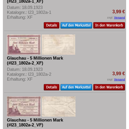
Greiz
(#I23_1802a-1_XF)
Mehr über...
Datum: 18.09.1923
Greußen
3,99 €
Katalognr.: I23_1802a-1
Zahlungsbedingungen
Erhaltung: XF
Grevesmühlen
zzgl.
Versand
Privatsphäre und Datenschutz
Grimma
Widerrufsbelehrung
Groitzsch
Liefer- und Versandkosten
Grömitz
AGB
Groß Nordende
Impressum
Glauchau - 5 Millionen Mark
Groß-Flottbeck
(#I23_1802a-2_XF)
Datum: 18.09.1923
Groß-Poritsch
3,99 €
Katalognr.: I23_1802a-2
Groß-Salze
Erhaltung: XF
zzgl.
Versand
Groß-Wirschleben
Großbreitenbach
Großenhain
Gross-Reken
Glauchau - 5 Millionen Mark
Grosszschocher
(#I23_1802a-2_VF)