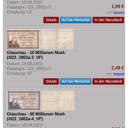
Grube Ilse
Datum: 18.09.1923
1,99 €
Katalognr.: I23_1802a-2
Grünberg (Schlesien)
Erhaltung: VF
zzgl.
Versand
Grundhof in Angeln
Guhrau
Güsten
Güstrow
Glauchau - 10 Millionen Mark
Orte mit H...
(#I23_1802a-3_VF)
Orte mit I...
Datum: 18.09.1923
2,49 €
Katalognr.: I23_1802a-3
Orte mit J...
Erhaltung: VF
zzgl.
Versand
Orte mit K...
Orte mit L...
Orte mit M...
Orte mit N...
Orte mit O...
Glauchau - 50 Millionen Mark
(#I23_1802a-4_VF)
Orte mit P...
Datum: 18.09.1923