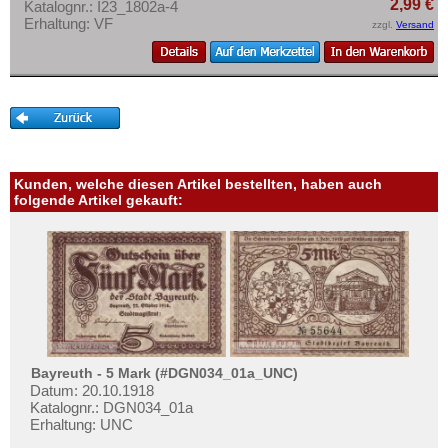
2,99 €
Orte mit Q...
Katalognr.: I23_1802a-4
Erhaltung: VF
zzgl.
Versand
Orte mit R...
Orte mit S...
Orte mit T...
Orte mit U...
Orte mit V...
Kunden, welche diesen Artikel bestellten, haben auch
Orte mit W...
folgende Artikel gekauft:
Orte mit X...
Orte mit Z...
Bayreuth - 5 Mark (#DGN034_01a_UNC)
Datum: 20.10.1918
Katalognr.: DGN034_01a
Erhaltung: UNC