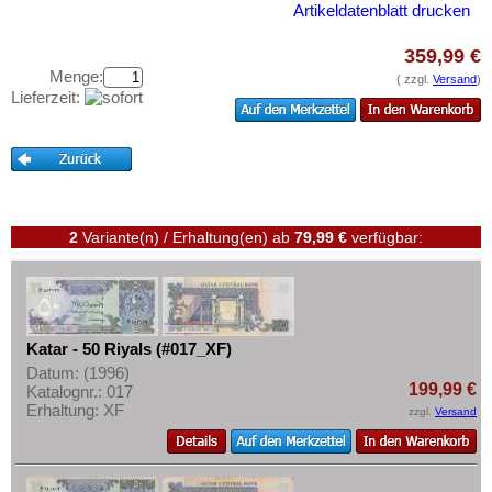
Libanon
Testbanknoten
Artikeldatenblatt drucken
Macao
Banknotenbriefe
359,99 €
Malaya
Kataloge
Menge:
( zzgl.
Versand
)
Lieferzeit:
Malaya & Britisch Borneo
Aufbewahrung
Malaysia
Gutscheine
Malediven
Ihre Bewertungen
Mongolei
Kontakt
Myanmar
2
Variante(n) / Erhaltung(en)
ab
79,99 €
verfügbar:
Nagorny Karabach
Informationen
Nepal
Preislisten
Niederländisch Indien
Ankauf
Katar - 50 Riyals (#017_XF)
Nordkorea
Datum: (1996)
Erhaltungsgrade
199,99 €
Katalognr.: 017
Oman
Erhaltung: XF
Gratisbanknoten
zzgl.
Versand
Pakistan
FAQ
Philippinen