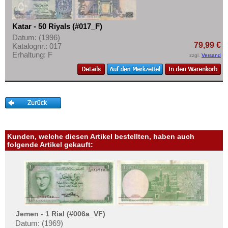
Portugiesisch Indien
Mehr über...
Saudi Arabien
Zahlungsbedingungen
Katar - 50 Riyals (#017_F)
Singapur
Privatsphäre und Datenschutz
Datum: (1996)
79,99 €
Katalognr.: 017
Sri Lanka
Widerrufsbelehrung
Erhaltung: F
zzgl.
Versand
Straits Settlements
Liefer- und Versandkosten
Süd-Ossetien
AGB
Südkorea
Impressum
Syrien
Tadschikistan
Kunden, welche diesen Artikel bestellten, haben auch
Taiwan
folgende Artikel gekauft:
Thailand
Timor
Turkmenistan
Usbekistan
Jemen - 1 Rial (#006a_VF)
Vereinigte Arabische Emirate
Datum: (1969)