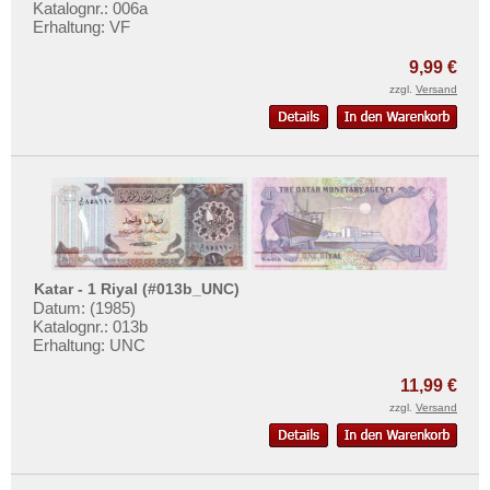
Vietnam
Katalognr.: 006a
Erhaltung: VF
Vietnam Süd
9,99 €
zzgl.
Versand
Katar - 1 Riyal (#013b_UNC)
Datum: (1985)
Katalognr.: 013b
Erhaltung: UNC
11,99 €
zzgl.
Versand