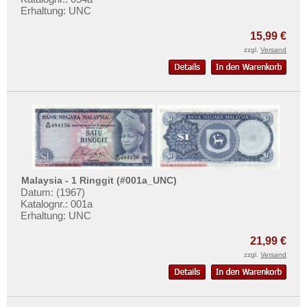
Malawi
Mehr über...
Erhaltung: UNC
Mali
Zahlungsbedingungen
15,99 €
Marokko
Privatsphäre und Datenschutz
zzgl.
Versand
Mauretanien
Widerrufsbelehrung
Mauritius
Liefer- und Versandkosten
Mozambique
AGB
Namibia
Impressum
Niger
Nigeria
Malaysia - 1 Ringgit (#001a_UNC)
Ostafrika
Datum: (1967)
Katalognr.: 001a
Portugiesisch Guinea
Erhaltung: UNC
Rhodesien
21,99 €
Rhodesien & Nyasaland
zzgl.
Versand
Ruanda
Ruanda-Burundi