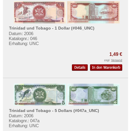
Sambia
Sao Tome & Principe
Senegal
Seychellen
Trinidad und Tobago - 1 Dollar (#046_UNC)
Datum: 2006
Sierra Leone
Katalognr.: 046
Erhaltung: UNC
Somalia
Somaliland
1,49 €
zzgl.
Versand
St. Helena
Süd Sudan
Südafrika
Sudan
Swaziland
Tansania
Trinidad und Tobago - 5 Dollars (#047a_UNC)
Togo
Datum: 2006
Katalognr.: 047a
Tschad
Erhaltung: UNC