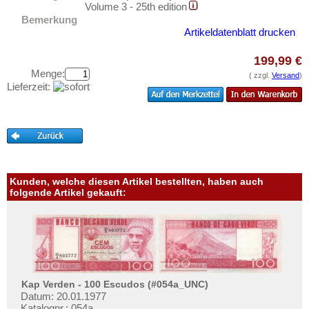
Gambia
Testbanknoten
Volume 3 - 25th edition
Bemerkung
Ghana
Banknotenbriefe
Artikeldatenblatt drucken
Guinea
Kataloge
199,99 €
Guinea-Bissau
Aufbewahrung
Menge:
( zzgl.
Versand
)
Kamerun
Lieferzeit:
Gutscheine
Kap Verden
Ihre Bewertungen
Katanga
Kontakt
Kenia
Komoren
Informationen
Kunden, welche diesen Artikel bestellten, haben auch
Kongo, Demokratische Republik
folgende Artikel gekauft:
Preislisten
Kongo, Republik
Ankauf
Lesotho
Erhaltungsgrade
Liberia
Gratisbanknoten
Libyen
FAQ
Kap Verden - 100 Escudos (#054a_UNC)
Madagaskar
Datum: 20.01.1977
Katalognr.: 054a